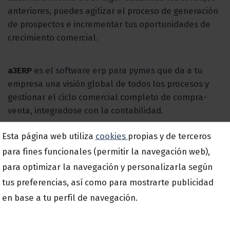
anteriores, puedes agilizar el proceso de generación
de prospectos e incrementar tus oportunidades de
crecimiento comercial.
a3ERP
es el
software erp para pymes
que da a tu
empresa una visión global de todos los procesos y
gestionar el ciclo comercial completo de compra-
venta, integradose con la contabilidad.
Esta página web utiliza
cookies
propias y de terceros
para fines funcionales (permitir la navegación web),
para optimizar la navegación y personalizarla según
tus preferencias, así como para mostrarte publicidad
Esta entrada fue publicada en
Estrategía y Gestión
,
Pymes y
autónomos
y etiquetada
B2B
,
Clientes
,
Ventas
.
en base a tu perfil de navegación.
Consejos para que el
WhatsApp Business, ¿que