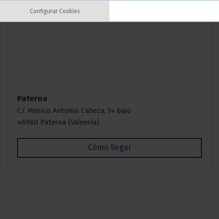
Configurar Cookies
Paterna
C/ Músico Antonio Cabeza, 14 bajo
46980 Paterna (Valencia)
Cómo llegar