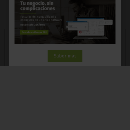
Servicios en la nube
Mantenimiento informático
Cobertura total para cualquier
Saber más
eventualidad, con un servicio
escalable.
Escritorio remoto y VPN
Accede y trabaja en tu ordenador
desde cualquier lugar o dispositivo.