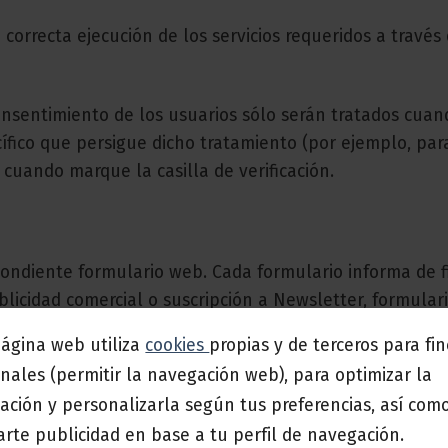
correcta ejecución de los servicios requeridos a través 
onsentimiento de los usuarios sólo serán tratados cua
ífico que persigue dicho tratamiento (por ejemplo, para
cuando marque la casilla de verificación.
ondiente formulario web. Cada formulario informa de fi
blicidad comercial o suscripción a Newsletter, formulari
página web utiliza
cookies
propias y de terceros para fi
nales (permitir la navegación web), para optimizar la
ejen comentarios a las publicaciones del sitio. Existe u
ación y personalizarla según tus preferencias, así com
 en cada nueva visita y además se recogen internament
rte publicidad en base a tu perfil de navegación.