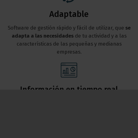
Adaptable
Software de gestión rápido y fácil de utilizar, que
se
adapta a las necesidades
de tu actividad y a las
características de las pequeñas y medianas
empresas.
Información en tiempo real
Incluye un sistema de
planificación de recursos y
herramienta de análisis
de negocio. Te permite
generar
análisis, estadísticas e informes
para
facilitarte la toma de decisiones.