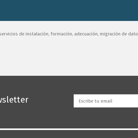
página web utiliza
cookies
propias y de terceros para fi
nales (permitir la navegación web), para optimizar la
ación y personalizarla según tus preferencias, así com
 servicios de instalación, formación, adecuación, migración de dat
rte publicidad en base a tu perfil de navegación.
Aceptar
Rechazar
Configurar Cookies
sletter
Email
*