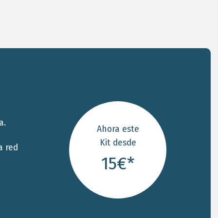
a.
Ahora este
Kit desde
a red
15€*