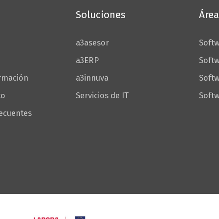
Soluciones
Área
a3asesor
Softw
a3ERP
Softw
ormación
a3innuva
Soft
to
Servicios de IT
Softw
recuentes