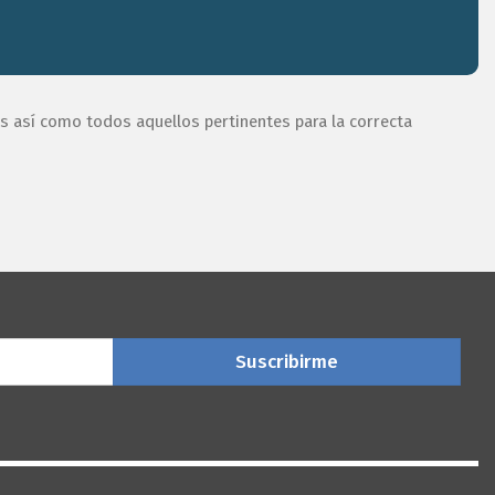
nes
o para
os así como todos aquellos pertinentes para la correcta