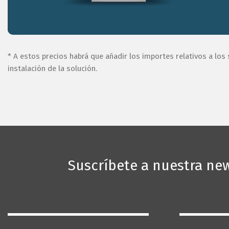
Esta 
funcio
naveg
* A estos precios habrá que añadir los importes relativos a los
mostra
instalación de la solución.
Suscríbete a nuestra new