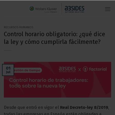
Saltar
al
contenido
RECURSOS HUMANOS
Control horario obligatorio: ¿qué dice
la ley y cómo cumplirla fácilmente?
01
Jul
Desde que entró en vigor el
Real Decreto-ley 8/2019
,
todas las empresas en España están obligadas a