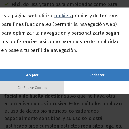
Fácil de usar, tanto para empleados como para
gestores.
Esta página web utiliza
cookies
propias y de terceros
Accesible desde cualquier dispositivo.
para fines funcionales (permitir la navegación web),
para optimizar la navegación y personalizarla según
Generación automática de informes.
tus preferencias, así como para mostrarte publicidad
Cumplimiento de la legislación vigente y
en base a tu perfil de navegación.
protección de datos.
¿Y qué pasa con los sistemas biométricos?
Aceptar
Rechazar
La Agencia Española de Protección de Datos (AEPD)
recomienda
evitar los sistemas de reconocimiento
Configurar Cookies
facial o de huella dactilar
salvo que no haya otra
alternativa menos intrusiva. Estos métodos implican
el uso de datos biométricos, considerados
especialmente sensibles, y su uso solo está
justificado si se cumplen estrictos requisitos legales.