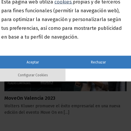
Esta página web utiliza
cookies
propias y de terceros
software de gestión para pymes [...]
para fines funcionales (permitir la navegación web),
para optimizar la navegación y personalizarla según
tus preferencias, así como para mostrarte publicidad
06
en base a tu perfil de navegación.
Nov
Aceptar
Rechazar
Configurar Cookies
MoveOn Valencia 2023
Wolters Kluwer promueve el éxito empresarial en una nueva
edición del evento Move On en [...]