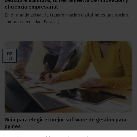
Descubre a3innuva, tu herramienta de innovación y
eficiencia empresarial
En el mundo actual, la transformación digital no es una opción,
sino una necesidad. Para [...]
02
Jul
Guía para elegir el mejor software de gestión para
pymes
En el competitivo mundo de los negocios, encontrar el mejor