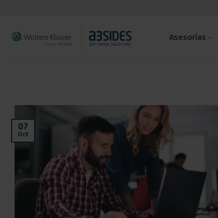
Saltar
al
contenido
Asesorías
07
Oct