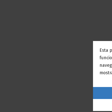
Esta 
funcio
naveg
mostra