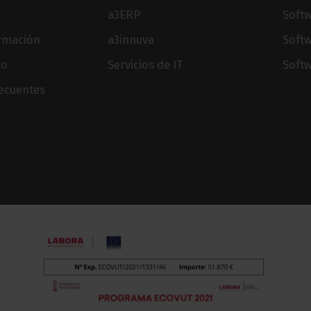
a3ERP
Softw
ormación
a3innuva
Soft
to
Servicios de IT
Softw
recuentes