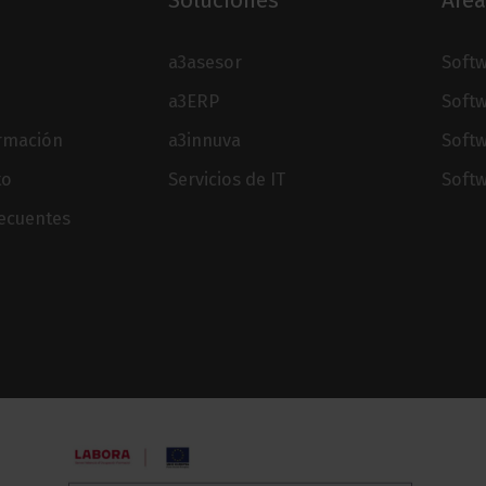
Soluciones
Área
a3asesor
Softw
a3ERP
Softw
ormación
a3innuva
Soft
to
Servicios de IT
Softw
recuentes