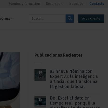
Eventos y formación
Recursos
Nosotros
Contacto
ciones
Área cliente
Publicaciones Recientes
a3innuva Nómina con
15
Expert AI: la inteligencia
Jul
artificial que transforma
la gestión laboral
Del Excel al dato en
15
tiempo real: por qué la
Jul