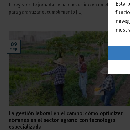
Esta 
El registro de jornada se ha convertido en un elemento cl
para garantizar el cumplimiento [...]
funcio
naveg
mostra
09
Sep
La gestión laboral en el campo: cómo optimizar
nóminas en el sector agrario con tecnología
especializada