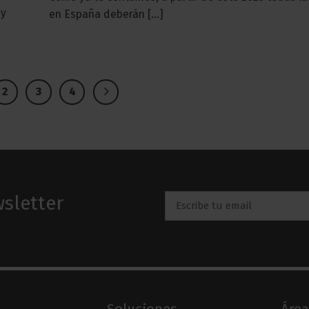
uy
en España deberán [...]
2
3
4
sletter
Email
*