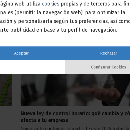
página web utiliza
cookies
propias y de terceros para fi
ave
La gestión de Recursos Humanos está cambiando a
velocidad. Las empresas que aún operan [...]
nales (permitir la navegación web), para optimizar la
ación y personalizarla según tus preferencias, así com
rte publicidad en base a tu perfil de navegación.
01
Sep
Aceptar
Rechazar
Configurar Cookies
Nueva ley de control horario: qué cambia y 
afecta a tu empresa
Como ya te contamos, a partir de este 2025 todas l