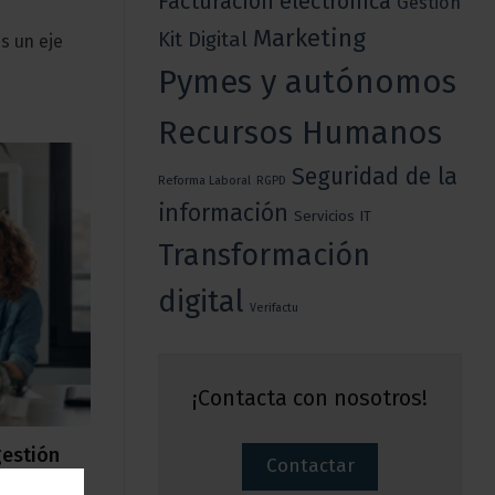
Facturación electrónica
Gestión
Marketing
Kit Digital
s un eje
Pymes y autónomos
Recursos Humanos
Seguridad de la
Reforma Laboral
RGPD
información
Servicios IT
Transformación
digital
Verifactu
¡Contacta con nosotros!
gestión
Contactar