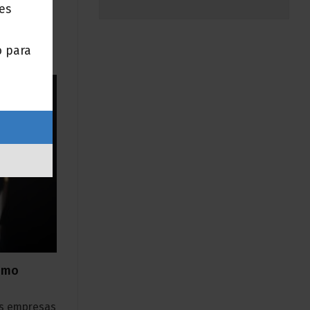
nes
 gran
o para
cómo
as empresas