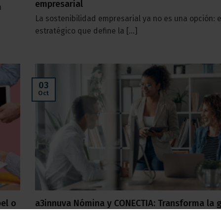
empresarial
n
La sostenibilidad empresarial ya no es una opción: e
estratégico que define la [...]
03
Oct
el o
a3innuva Nómina y CONECTIA: Transforma la 
digital de los recursos humanos