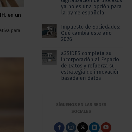
digitalización de procesos
ya no es una opción para
la pyme española
HH. en un
Impuesto de Sociedades:
15
ativa para
Qué cambia este año
Jul
2026
a3SIDES completa su
17
incorporación al Espacio
Jun
de Datos y refuerza su
estrategia de innovación
basada en datos
SÍGUENOS EN LAS REDES
SOCIALES