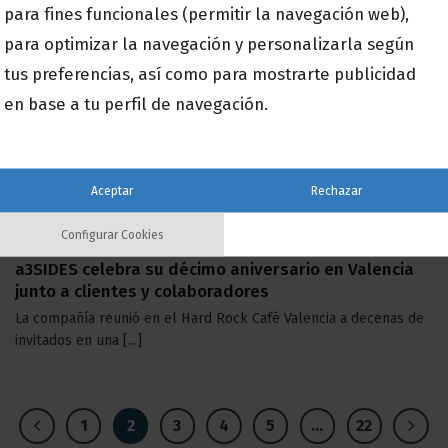
para fines funcionales (permitir la navegación web),
para optimizar la navegación y personalizarla según
09
Mar
tus preferencias, así como para mostrarte publicidad
en base a tu perfil de navegación.
Aceptar
Rechazar
Configurar Cookies
a3SIDES celebra su décimo aniversario en Valencia
junto a clientes y colaboradores
La compañía reunió en el Hard Rock Café Valencia a decenas de
invitados en una [...]
1
2
3
4
5
…
22