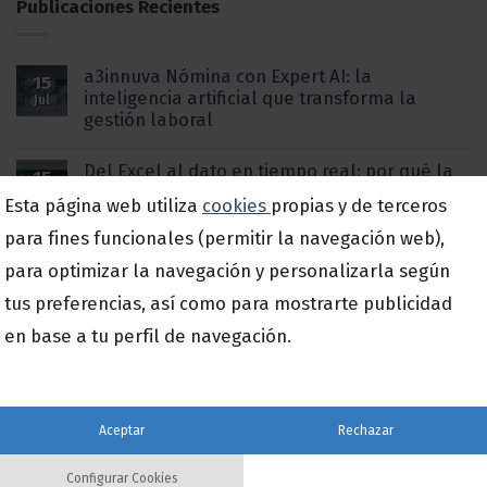
Publicaciones Recientes
a3innuva Nómina con Expert AI: la
15
inteligencia artificial que transforma la
Jul
gestión laboral
Del Excel al dato en tiempo real: por qué la
15
digitalización de procesos ya no es una
Jul
Esta página web utiliza
cookies
propias y de terceros
opción para la pyme española
para fines funcionales (permitir la navegación web),
Impuesto de Sociedades: Qué cambia este
para optimizar la navegación y personalizarla según
15
año 2026
Jul
tus preferencias, así como para mostrarte publicidad
en base a tu perfil de navegación.
a3SIDES completa su incorporación al
17
Espacio de Datos y refuerza su estrategia de
Jun
innovación basada en datos
Aceptar
Rechazar
SÍGUENOS EN LAS REDES SOCIALES
Configurar Cookies