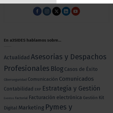
En a3SIDES hablamos sobre…
Asesorias y Despachos
Actualidad
Profesionales
Blog
Casos de Éxito
Comunicados
Comunicación
Ciberseguridad
Estrategía y Gestión
Contabilidad
ERP
Facturación electrónica
Kit
Gestión
Factorial
Eventos
Pymes y
Marketing
Digital