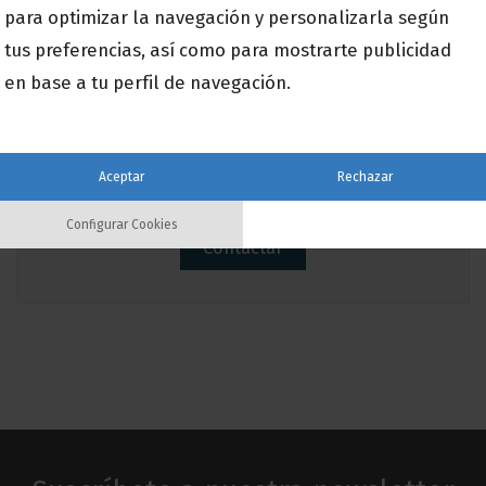
autónomos
Recursos Humanos
para optimizar la navegación y personalizarla según
Seguridad de la información
tus preferencias, así como para mostrarte publicidad
Reforma Laboral
RGPD
en base a tu perfil de navegación.
Transformación digital
Servicios IT
Verifactu
Aceptar
Rechazar
¡Contacta con nosotros!
Configurar Cookies
Contactar