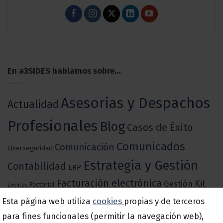
En a3SIDES hablamos sobre…
Asesorias y Despachos
Actualidad
Profesionales
Blog
Casos de Éxito
Comunicados
Comunicación
Ciberseguridad
Estrategía y Gestión
Contabilidad
ERP
Facturación electrónica
Kit
Gestión
Factorial
Eventos
Pymes y
Esta página web utiliza
cookies
propias y de terceros
Marketing
Digital
para fines funcionales (permitir la navegación web),