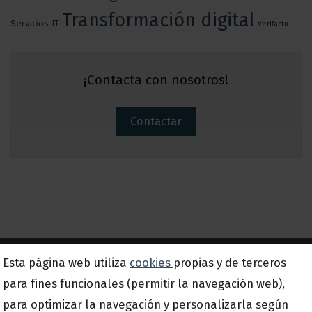
Transformación digital
Servicios IT
Verifactu
¡Contacta con nosotros!
Contactar
Esta página web utiliza
cookies
propias y de terceros
Suscríbete a nuestra newsletter
para fines funcionales (permitir la navegación web),
para optimizar la navegación y personalizarla según