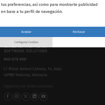
Email
tus preferencias, así como para mostrarte publicidad
*
en base a tu perfil de navegación.
Aceptar
Rechazar
Configurar Cookies
960 079 900
C/ Músic Antoni Cabeza, 14, bajo
46980 Paterna, Valencia
Síguenos en redes sociales