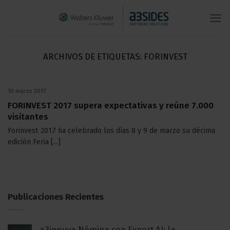
Saltar
al
contenido
ARCHIVOS DE ETIQUETAS:
FORINVEST
10 marzo 2017
FORINVEST 2017 supera expectativas y reúne 7.000
visitantes
Forinvest 2017 ha celebrado los días 8 y 9 de marzo su décima
edición Feria [...]
Publicaciones Recientes
a3innuva Nómina con Expert AI: la