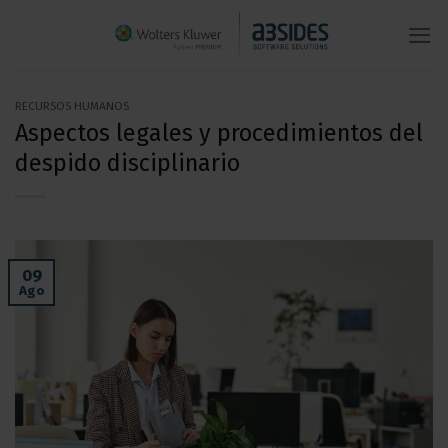
Saltar
al
contenido
RECURSOS HUMANOS
Aspectos legales y procedimientos del
despido disciplinario
09
Ago