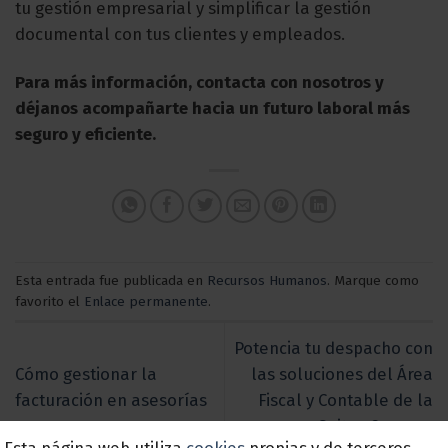
tu gestión empresarial y simplificar la gestión
documental con tus clientes y empleados.
Para más información, contacta con nosotros y
déjanos acompañarte hacia un futuro laboral más
seguro y eficiente.
Esta entrada fue publicada en
Recursos Humanos
. Marque como
favorito el
Enlace permanente
.
Potencia tu despacho con
Cómo gestionar la
las soluciones del Área
facturación en asesorías
Fiscal y Contable de la
Suite a3asesor