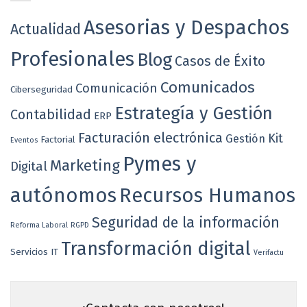
Asesorias y Despachos
Actualidad
Profesionales
Blog
Casos de Éxito
Esta página web utiliza
cookies
propias y de terceros
Comunicados
para fines funcionales (permitir la navegación web),
Comunicación
Ciberseguridad
para optimizar la navegación y personalizarla según
Estrategía y Gestión
Contabilidad
ERP
tus preferencias, así como para mostrarte publicidad
Facturación electrónica
Kit
Gestión
Factorial
Eventos
en base a tu perfil de navegación.
Pymes y
Marketing
Digital
autónomos
Recursos Humanos
Aceptar
Rechazar
Seguridad de la información
Reforma Laboral
RGPD
Configurar Cookies
Transformación digital
Servicios IT
Verifactu