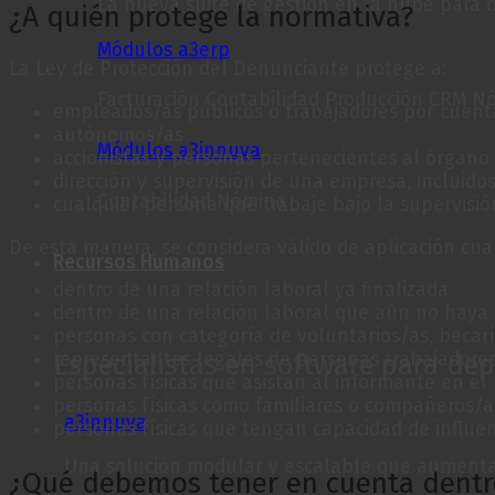
La nueva suite de gestión en la nube para 
¿A quién protege la normativa?
Módulos a3erp
La Ley de Protección del Denunciante protege a:
Facturación Contabilidad Producción CRM Nó
empleados/as públicos o trabajadores por cuent
autónomos/as
Módulos a3innuva
accionistas y personas pertenecientes al órgano
dirección y supervisión de una empresa, incluido
Contabilidad Nómina
cualquier persona que trabaje bajo la supervisió
De esta manera, se considera válido de aplicación cua
Recursos Humanos
dentro de una relación laboral ya finalizada
dentro de una relación laboral que aún no haya 
personas con categoría de voluntarios/as, becar
Especialistas en software para d
representantes legales de personas trabajadore
personas físicas que asistan al informante en el
personas físicas como familiares o compañeros/as
a3innuva
personas físicas que tengan capacidad de influen
Una solución modular y escalable que aumenta
¿Qué debemos tener en cuenta dentro