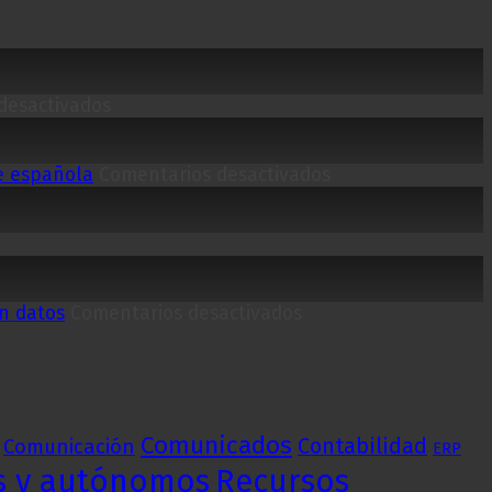
en
desactivados
a3innuva
Nómina
con
en
me española
Comentarios desactivados
Expert
Del
AI:
Excel
la
al
inteligencia
dato
artificial
en
que
en
tiempo
en datos
Comentarios desactivados
transforma
a3SIDES
real:
la
completa
por
gestión
su
qué
laboral
incorporación
la
al
digitalización
Comunicados
Contabilidad
Comunicación
ERP
Espacio
de
s y autónomos
Recursos
de
procesos