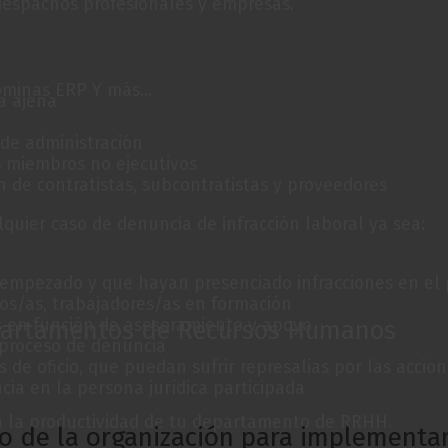
despachos profesionales y empresas.
minas ERP Y más...
a ajena
 de administración
s miembros no ejecutivos
n de contratistas, subcontratistas y proveedores
lquier caso de denuncia de infracción laboral ya sea:
empezado y que hayan presenciado infracciones en el 
ios/as, trabajadores/as en formación
epartamentos de Recursos Humanos
s en función de asesoramiento y apoyo
 proceso de denuncia
 de oficio, que puedan sufrir represalias por las accio
cia en la persona jurídica participada
 la productividad de tu departamento de RRHH.
 de la organización para implementar