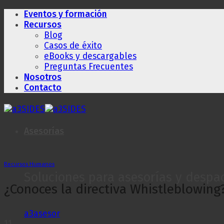
Saltar
Eventos y formación
al
Recursos
contenido
Blog
Casos de éxito
eBooks y descargables
Preguntas Frecuentes
Nosotros
Contacto
Asesorías
Recursos Humanos
Soluciones para asesorías y despa
¿Conoces la directiva Whistleblowing
a3asesor
11