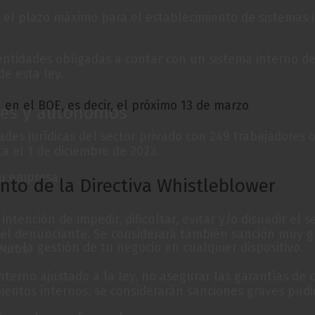
e el plazo máximo para el establecimiento de sistemas 
entidades obligadas a contar con un sistema interno d
de esta ley.
n en el BOE, es decir, el próximo 13 de marzo
mes y autónomos
dades jurídicas del sector privado con 249 trabajadores
a el 1 de diciembre de 2023.
tu empresa.
nto de la Directiva Whistleblower
intención de impedir, dificultar, evitar y/o disuadir e
el denunciante. Se considerará también sanción muy gr
var la gestión de tu negocio en cualquier dispositivo.
euros.
nterno ajustado a la ley, no asegurar las garantías de 
entos internos, se considerarán sanciones graves pudi