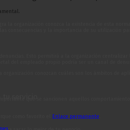
amental.
a la organización conozca la existencia de esta norma
as consecuencias y la importancia de su utilización para
denuncias. Esto permitirá a la organización centralizar
rtal del empleado propio podría ser un canal de denun
organización conozcan cuáles son los ámbitos de aplic
tu servicio
s importante que se sancionen aquellos comportamiento
arque como favorito el
Enlace permanente
.
ymes
para sacar lo mejor de tu negocio.