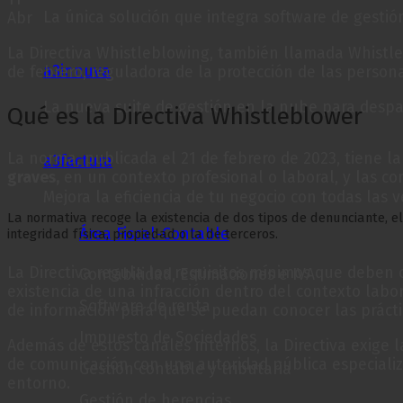
La única solución que integra software de gestión
Abr
La Directiva Whistleblowing, también llamada Whistle
a3innuva
de febrero, reguladora de la protección de las person
La nueva suite de gestión en la nube para despa
Qué es la Directiva Whistleblower
La norma, publicada el 21 de febrero de 2023, tiene l
a3factura
graves,
en un contexto profesional o laboral, y las 
Mejora la eficiencia de tu negocio con todas las 
La normativa recoge la existencia de dos tipos de denunciante, e
Área Fiscal-Contable
integridad física, propiedad o la de terceros.
La Directiva regula los requisitos mínimos que deben 
Contabilidad, Estimaciones e IVA
existencia de una infracción dentro del contexto labo
Software de renta
de información para que se puedan conocer las práctic
Impuesto de Sociedades
Además de estos canales internos, la Directiva exige l
de comunicación con una autoridad pública especializ
Gestión contable y tributaria
entorno.
Gestión de herencias