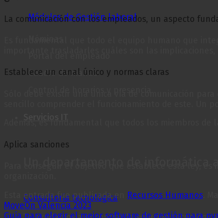
Módulos de Gestión laboral
La comunicación con los empleados, un aspecto fund
Nóminas
Es fundamental que todo el equipo humano que integr
importante trasladarles cuáles son las implicaciones, l
Portal del empleado
Establece un canal único y normas claras
Cuadro de mando
Control de horarios y presencia
Sólo debe existir una única vía de comunicación para 
sencillo comprender el funcionamiento de este. Un po
Servicios IT
Además, es fundamental que todos los miembros de la 
Aplica sanciones
Un departamento de informática a 
Para conseguir el objetivo que establece esta ley, e
organización.
Esta entrada fue publicada en
Recursos Humanos
. M
Consultoría tecnológica
MoveOn Valencia 2023
Guía para elegir el mejor software de gestión para p
Te ayudamos a encontrar la solución tecnológica 