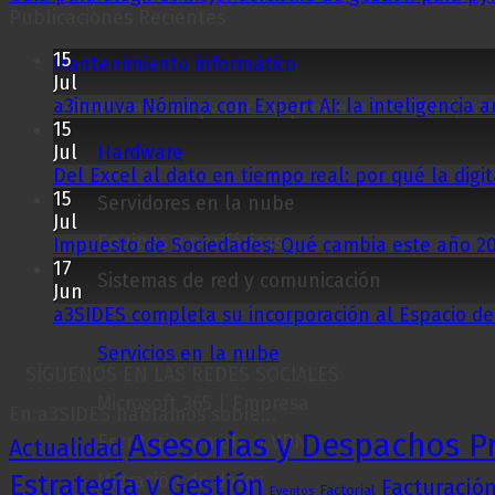
Publicaciones Recientes
15
Mantenimiento informático
Jul
a3innuva Nómina con Expert AI: la inteligencia ar
Cobertura total para cualquier eventualidad, con
15
Jul
Hardware
Del Excel al dato en tiempo real: por qué la dig
15
Servidores en la nube
Jul
Equipos y periféricos
Impuesto de Sociedades: Qué cambia este año 2
17
Sistemas de red y comunicación
Jun
a3SIDES completa su incorporación al Espacio de
Servicios en la nube
SÍGUENOS EN LAS REDES SOCIALES
Microsoft 365 | Empresa
En a3SIDES hablamos sobre…
Asesorias y Despachos P
Escritorio remoto y VPN
Actualidad
Estrategía y Gestión
Migración de datos
Facturación
Factorial
Eventos