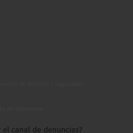
proceso de selección o negociación
nes del informante
 el canal de denuncias?