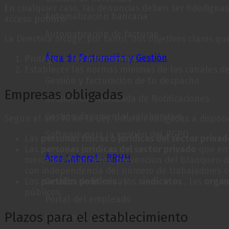
En cualquier caso, las denuncias deben ser fidedigna
Automatización bancaria
acceso público.
Automatización de facturas
La Directiva recoge, por tanto, dos objetivos claros qu
Área de Facturación y Gestión
Proteger a los informantes
Establecer las normas mínimas de los canales de
Gestión y facturación de tu despacho
Empresas obligadas
Gestión automatizada de Notificaciones
Gestión documental colaborativa
Según el art. 10 de la Ley, estarán obligadas a dispo
Software para la gestión del RGPD
Las
personas físicas o jurídicas del sector privad
Las
personas jurídicas del sector privado
que ent
Área Laboral - RRHH
mercados financieros, prevención del blanqueo de
con independencia del número de trabajadores 
Gestión de nóminas
Los
partidos políticos
, los
sindicatos
, las
organ
públicos.
Portal del empleado
Plazos para el establecimiento
Convenios actualizados