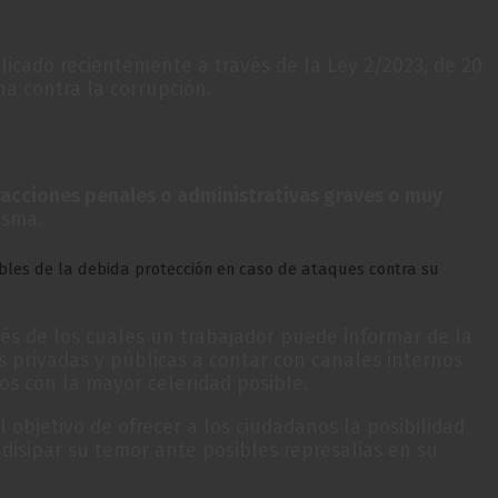
icado recientemente a través de la Ley 2/2023, de 20
ha contra la corrupción.
racciones penales o administrativas graves o muy
isma.
ibles de la debida protección en caso de ataques contra su
vés de los cuales un trabajador puede informar de la
s privadas y públicas a contar con canales internos
os con la mayor celeridad posible.
 objetivo de ofrecer a los ciudadanos la posibilidad
disipar su temor ante posibles represalias en su