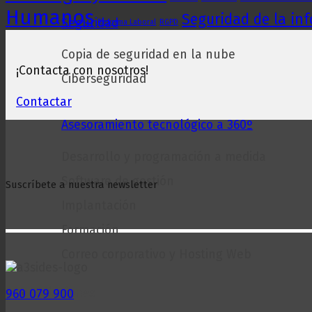
Humanos
Seguridad de la in
Seguridad
Reforma Laboral
RGPD
Copia de seguridad en la nube
¡Contacta con nosotros!
Ciberseguridad
Contactar
Asesoramiento tecnológico a 360º
Desarrollo y programación a medida
Software de gestión
Suscríbete a nuestra newsletter
Implantación
Formación
Correo corporativo y Hosting Web
Soluciones
960 079 900