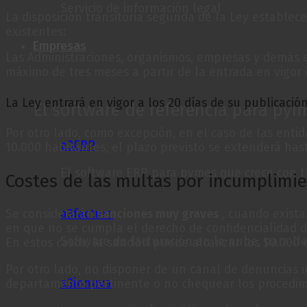
Servicio de información legal
La disposición transitoria segunda de la Ley establec
existentes:
Empresas
Las Administraciones, organismos, empresas y demás 
máximo de tres meses a partir de la entrada en vigor 
La Ley entrará en vigor a los 20 días de su publicació
El software de referencia para py
Por otro lado, como excepción, en el caso de las enti
a3ERP
10.000 habitantes, el plazo previsto se extenderá hast
El software ERP para pymes que crece con 
Costes de las multas por incumplimie
Se considerarán
sanciones muy graves
, cuando exista 
a3factura
en que no se cumpla el derecho de confidencialidad d
Software de facturación en la nube, para lle
En estos casos, la sanción puede alcanzar los 50.000 
Por otro lado, no disponer de un canal de denuncias i
a3innuva
departamento pertinente o no chequear los procedimi