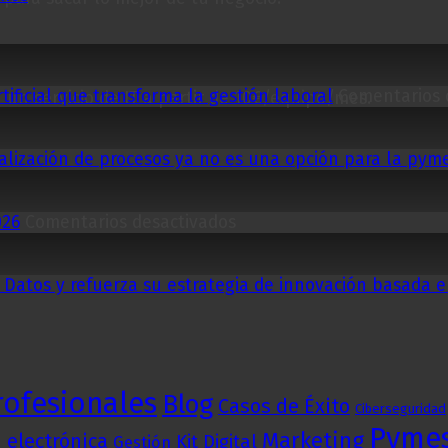
tificial que transforma la gestión laboral
Comentarios 
 un servicio de IT a partir de 10€/equipo/mes.
italización de procesos ya no es una opción para la py
en
026
Comentarios desactivados
Impuesto
de
Sociedades:
 Datos y refuerza su estrategia de innovación basada 
Qué
cambia
este
año
2026
rofesionales
Blog
Casos de Éxito
Ciberseguridad
Pyme
Marketing
 electrónica
Kit Digital
Gestión