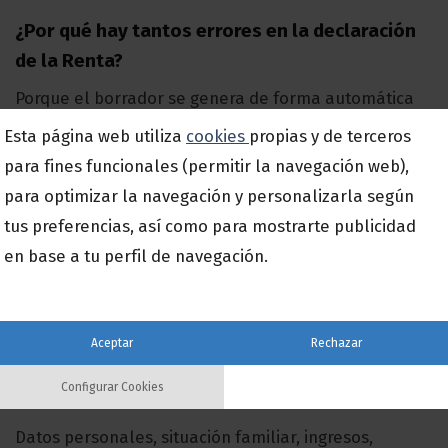
¿Por qué hay tantos errores en la declaración
de la Renta?
Porque el borrador se genera de forma automática
con datos de terceros, lo que puede provocar
Esta página web utiliza
cookies
propias y de terceros
omisiones o información incompleta
.
para fines funcionales (permitir la navegación web),
para optimizar la navegación y personalizarla según
¿Quién es responsable si el borrador tiene
tus preferencias, así como para mostrarte publicidad
errores?
en base a tu perfil de navegación.
El
contribuyente
, ya que la Agencia Tributaria no
asume responsabilidad si se confirma una
declaración incorrecta.
Aceptar
Rechazar
¿Qué se debe revisar antes de confirmar la
Configurar Cookies
Renta?
Datos personales, situación familiar, ingresos,