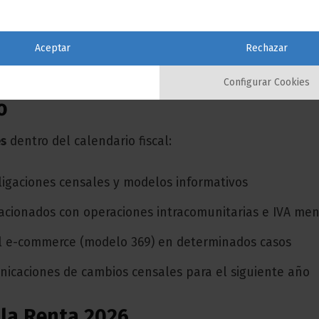
al 20 de julio de 2026
 al 20 de octubre de 2026
Aceptar
Rechazar
 al 20 de enero de 2027
Configurar Cookies
o
es
dentro del calendario fiscal:
igaciones censales y modelos informativos
acionados con operaciones intracomunitarias e IVA me
del e-commerce (modelo 369) en determinados casos
municaciones de cambios censales para el siguiente año
 la Renta 2026