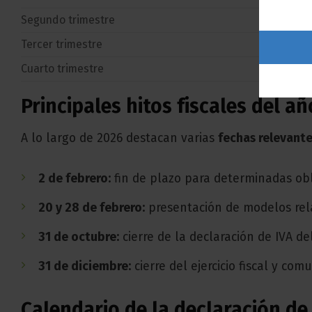
Segundo trimestre
Del 1 
Tercer trimestre
Del 1
Cuarto trimestre
Del 1
Principales hitos fiscales del añ
A lo largo de 2026 destacan varias
fechas relevant
2 de febrero:
fin de plazo para determinadas obl
20 y 28 de febrero:
presentación de modelos rel
31 de octubre:
cierre de la declaración de IVA 
31 de diciembre:
cierre del ejercicio fiscal y co
Calendario de la declaración de