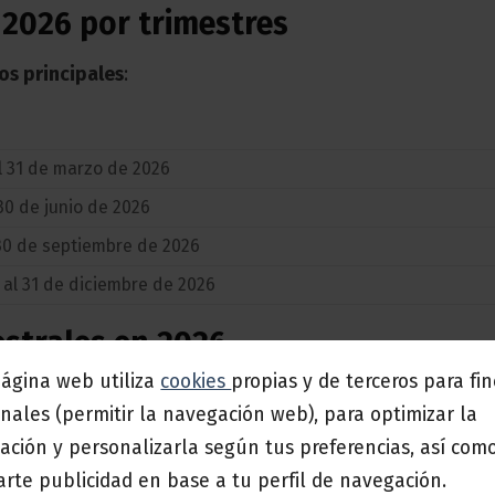
 2026 por trimestres
os principales
:
l 31 de marzo de 2026
 30 de junio de 2026
l 30 de septiembre de 2026
 al 31 de diciembre de 2026
estrales en 2026
página web utiliza
cookies
propias y de terceros para fi
se realiza de forma trimestral en los siguientes period
nales (permitir la navegación web), para optimizar la
ación y personalizarla según tus preferencias, así com
O DE PRESENTACIÓN
rte publicidad en base a tu perfil de navegación.
 al 20 de abril de 2026