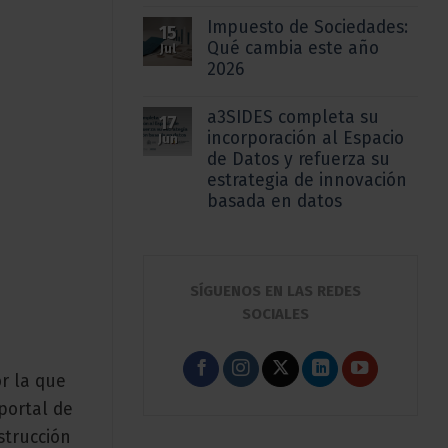
Impuesto de Sociedades:
15
Qué cambia este año
Jul
2026
a3SIDES completa su
17
incorporación al Espacio
Jun
de Datos y refuerza su
estrategia de innovación
basada en datos
SÍGUENOS EN LAS REDES
SOCIALES
or la que
portal de
strucción