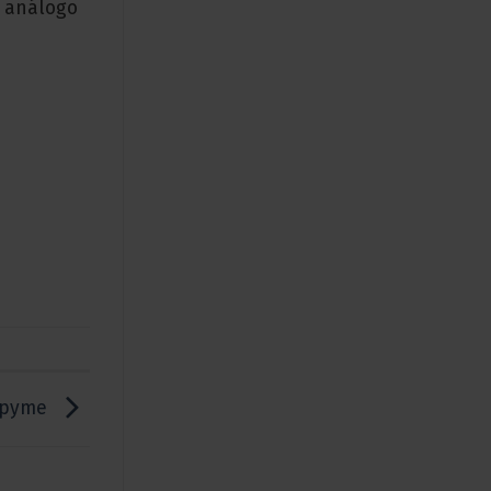
o análogo
 pyme