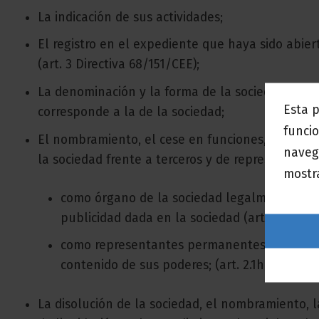
La indicación de sus actividades;
El registro en el expediente que haya sido abier
(art. 3 Directiva 68/151/CEE);
La denominación y la forma de la sociedad así c
Esta 
corresponde a la de la sociedad;
funcio
El nombramiento, el cese en funciones, así como
naveg
la sociedad frente a terceros y de representarla e
mostra
como órgano de la sociedad legalmente prev
publicidad dada en la sociedad (art. 2.1d) Dir
como representantes permanentes de la socie
contenido de sus poderes; (art. 2.1h,j,k Direc
La disolución de la sociedad, el nombramiento, la