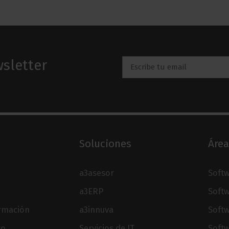
sletter
Email
*
Soluciones
Área
a3asesor
Softw
a3ERP
Softw
ormación
a3innuva
Soft
to
Servicios de IT
Softw