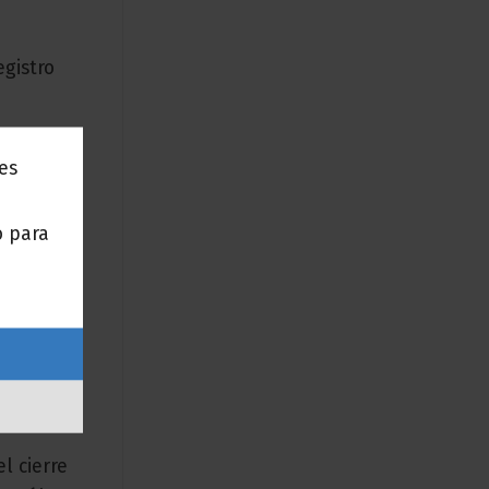
egistro
nes
bligar a
o para
on la
el
l cierre