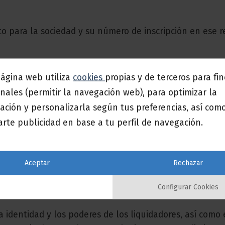
to para la sociedad y su número de inscripción en ese r
omo la denominación de la sucursal si esta última no
página web utiliza
cookies
propias y de terceros para fi
nales (permitir la navegación web), para optimizar la
 la identidad de las personas que tengan poder para o
ación y personalizarla según tus preferencias, así com
n juicio:
rte publicidad en base a tu perfil de navegación.
isto o como miembros de tal órgano, de conformidad c
ectiva 68/151/CEE)
Aceptar
Rechazar
dad para la actividad de la sucursal, con indicación d
tiva 68/151/CEE)
Configurar Cookies
 identidad y los poderes de los liquidadores, así como e