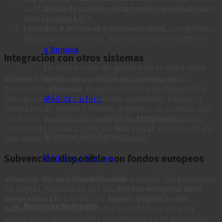
contabilidades como a3asesor Eco, a3asesor Con,
llevar la gestión de tu negocio en cualquier
Excel y otros ERPs.
dispositivo.
Listados e informes personalizables
, con gráficos
fiscales, económicos, financieros y mercantiles.
a3innuva
Integración con otros sistemas
La nueva suite de gestión en la nube para
a3asesor Soc
forma parte del ecosistema de
despachos profesionales y empresas.
soluciones
a3asesor
, lo que permite una integración
directa con otras herramientas contables, fiscales y
Módulos a3erp
laborales de Wolters Kluwer. Además, se conecta con
las bases de datos normativas de
CISSFiscal
y los
Facturación Contabilidad Producción CRM
contenidos actualizados del
BOE Fiscal
, ofreciendo así
Nóminas ERP Y más...
una visión legal y operativa unificada.
Subvención disponible con fondos europeos
Módulos a3innuva
a3asesor Soc es subvencionable
a través del programa
Contabilidad Nómina
Kit Digital, financiado por los
fondos europeos Next
Generation EU
. a3SIDES es
Agente Digitalizador
Recursos Humanos
Adherido
, por lo que puedes beneficiarte de esta
ayuda para implementar el software en tu despacho .