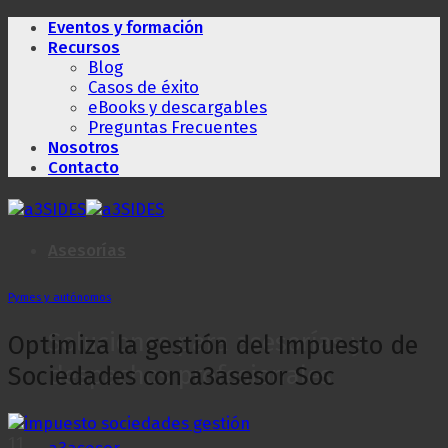
Saltar
Eventos y formación
al
Recursos
contenido
Blog
Casos de éxito
eBooks y descargables
Preguntas Frecuentes
Nosotros
Contacto
Asesorías
Pymes y autónomos
Soluciones para asesorías y
Optimiza la gestión del Impuesto de
despachos profesionales
Sociedades con a3asesor Soc
11
a3asesor