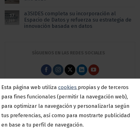
a3SIDES completa su incorporación al
17
Espacio de Datos y refuerza su estrategia de
Jun
innovación basada en datos
SÍGUENOS EN LAS REDES SOCIALES
Esta página web utiliza
cookies
propias y de terceros
para fines funcionales (permitir la navegación web),
En a3SIDES hablamos sobre…
para optimizar la navegación y personalizarla según
tus preferencias, así como para mostrarte publicidad
Asesorias y Despachos
en base a tu perfil de navegación.
Actualidad