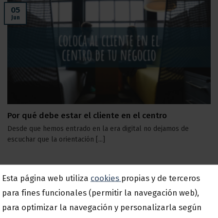
05
Jun
Por qué debe estar el cliente en el centro
Desde que hemos entrado en la era digital no dejamos de
escuchar que la orientación [...]
Esta página web utiliza
cookies
propias y de terceros
28
para fines funcionales (permitir la navegación web),
May
para optimizar la navegación y personalizarla según