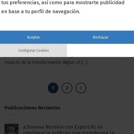
tus preferencias, así como para mostrarte publicidad
en base a tu perfil de navegación.
Aceptar
Rechazar
El futuro de las asesorías está en la nube
Configurar Cookies
¿Cómo influye la transformación digital en las Asesorías? El
impacto de la transformación digital, el [...]
1
2
Publicaciones Recientes
a3innuva Nómina con Expert AI: la
15
inteligencia artificial que transforma la
Jul