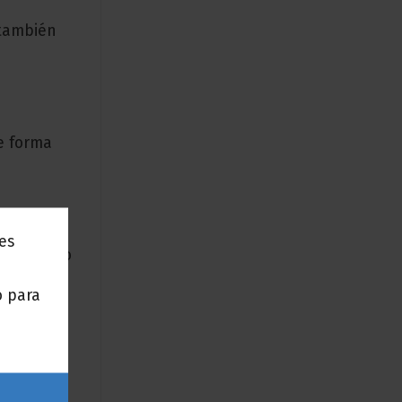
 también
e forma
nes
uy útil no
o para
rmitirá
ión y