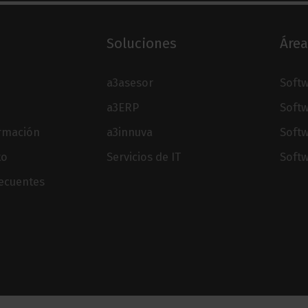
Soluciones
Área
a3asesor
Softw
a3ERP
Softw
ormación
a3innuva
Soft
to
Servicios de IT
Softw
recuentes