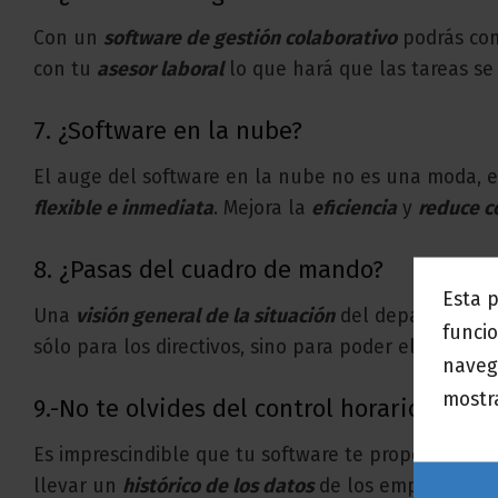
Con un
software de gestión colaborativo
podrás com
con tu
asesor laboral
lo que hará que las tareas se 
7. ¿Software en la nube?
El auge del software en la nube no es una moda, 
flexible e inmediata
. Mejora la
eficiencia
y
reduce c
8. ¿Pasas del cuadro de mando?
Esta 
Una
visión general de la situación
del departamento 
funcio
sólo para los directivos, sino para poder elaborar 
naveg
mostra
9.-No te olvides del control horario.
Es imprescindible que tu software te proporcione
llevar un
histórico de los datos
de los empleados, lo