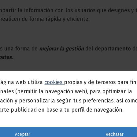
partir la información con los usuarios que designes y
realicen de forma rápida y eficiente.
es una forma de
mejorar la gestión
del departamento d
ostes
.
página web utiliza
cookies
propias y de terceros para fi
y su relación con las demás áreas de la empresa es m
nales (permitir la navegación web), para optimizar la
y comprender los
informes
que te soliciten.
ación y personalizarla según tus preferencias, así com
rte publicidad en base a tu perfil de navegación.
 una herramienta de
fichaje de control horario
. Esto te pe
s horarios, las vacaciones, etc. Mejorarás la comunicac
Aceptar
Rechazar