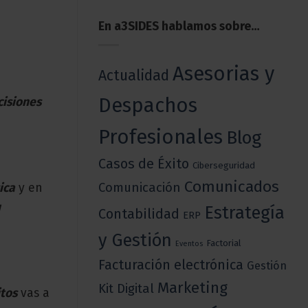
En a3SIDES hablamos sobre…
Asesorias y
Actualidad
Despachos
cisiones
Profesionales
Blog
Casos de Éxito
Ciberseguridad
Comunicados
Comunicación
ica
y en
u
Estrategía
Contabilidad
ERP
y Gestión
Factorial
Eventos
Facturación electrónica
Gestión
Marketing
Kit Digital
itos
vas a