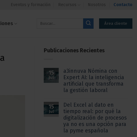
Eventos y formación
Recursos
Nosotros
Contacto
ciones
Área cliente
Publicaciones Recientes
la
a3innuva Nómina con
15
Expert AI: la inteligencia
Jul
artificial que transforma
la gestión laboral
Del Excel al dato en
15
tiempo real: por qué la
Jul
digitalización de procesos
ya no es una opción para
la pyme española