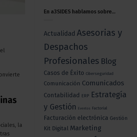
En a3SIDES hablamos sobre…
Asesorias y
Actualidad
Despachos
el
Profesionales
Blog
Casos de Éxito
Ciberseguridad
onvierte
Comunicados
Comunicación
Estrategía
Contabilidad
ERP
minas
y Gestión
Factorial
Eventos
Facturación electrónica
Gestión
iales, la
Marketing
Kit Digital
tras