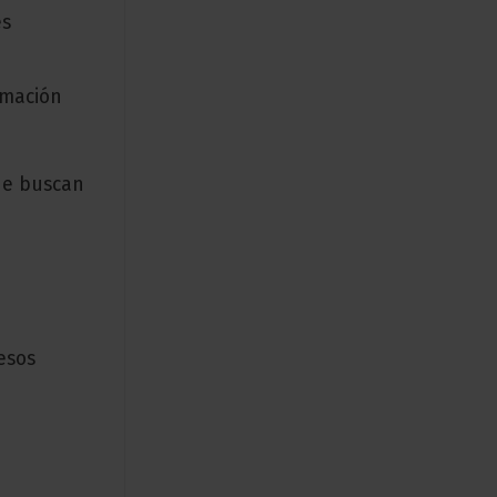
es
rmación
ue buscan
esos