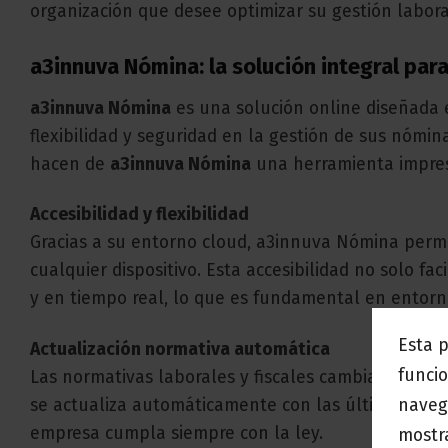
organización que desee optimizar su gestión labora
a3innuva Nómina: la solución integral par
a3innuva Nómina
es una solución online diseñada 
flexibilidad y seguridad en la gestión de sus nómin
hacen de
a3innuva Nómina
una herramienta impresc
Accesibilidad y flexibilidad
Gracias a su entorno cloud, a3innuva Nómina permi
cualquier dispositivo. Esta accesibilidad no solo fa
y en tiempo real, lo que es fundamental en entorn
Esta 
Actualización normativa automática
funcio
Las normativas laborales y fiscales cambian consta
naveg
se actualiza automáticamente con las últimas regul
empresa cumpla siempre con la ley.
mostra