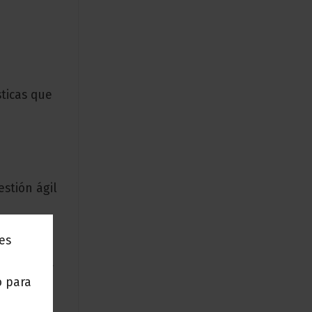
sticas que
n
estión ágil
nes
va Nómina
o para
ue tu