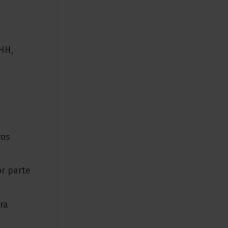
,
RHH,
ros
or parte
ra