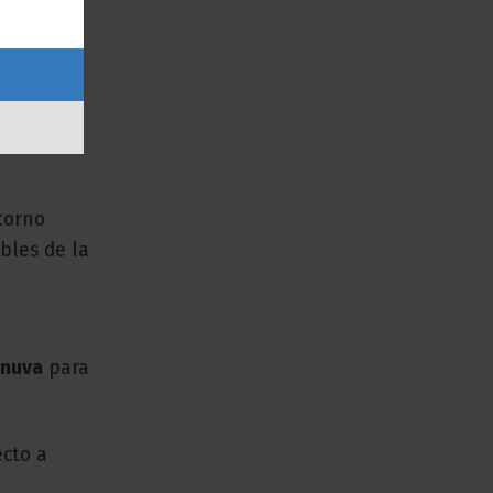
centre en
ftware
torno
bles de la
nnuva
para
ecto a