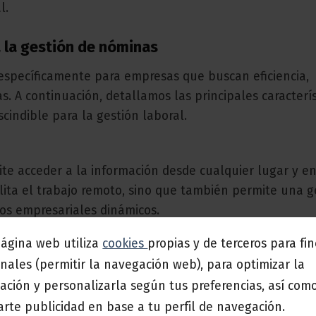
l.
a la gestión de nóminas
específicamente para empresas que buscan eficiencia,
as. A continuación, detallamos las principales caracterí
indible para la gestión laboral.
te acceder a la información desde cualquier lugar y e
cilita el trabajo remoto, sino que también permite una g
os empresariales dinámicos.
página web utiliza
cookies
propias y de terceros para fi
nales (permitir la navegación web), para optimizar la
ntemente, y estar al día puede ser un desafío.
a3innu
ación y personalizarla según tus preferencias, así com
aciones, evitando errores y recálculos, y asegurando q
rte publicidad en base a tu perfil de navegación.