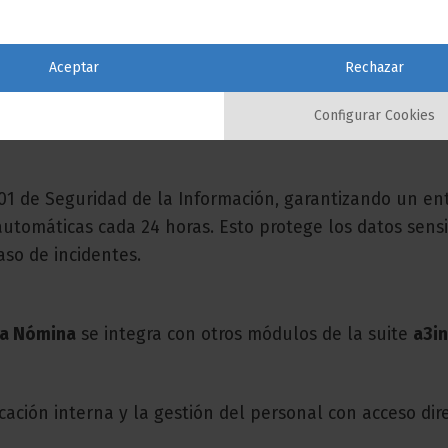
 permitiendo que el equipo de recursos humanos se con
Aceptar
Rechazar
e documentación a la TGSS y el SEPE desde el propio so
Configurar Cookies
 operativos.
1 de Seguridad de la Información, garantizando un en
automáticas cada 24 horas. Esto protege los datos sensi
so de incidentes.
va Nómina
se integra con otros módulos de la suite
a3i
cación interna y la gestión del personal con acceso dir