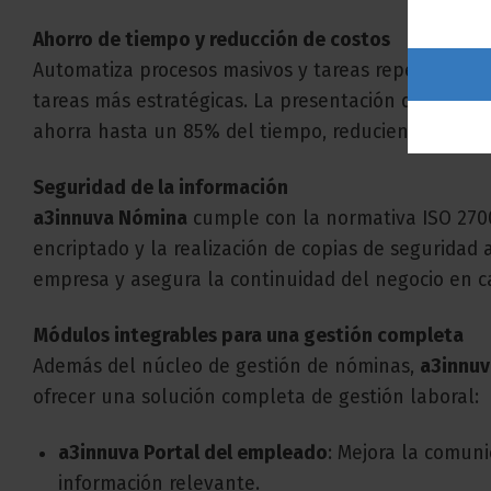
Ahorro de tiempo y reducción de costos
Automatiza procesos masivos y tareas repetitivas,
tareas más estratégicas. La presentación directa d
ahorra hasta un 85% del tiempo, reduciendo costos
Seguridad de la información
a3innuva Nómina
cumple con la normativa ISO 2700
encriptado y la realización de copias de seguridad 
empresa y asegura la continuidad del negocio en ca
Módulos integrables para una gestión completa
Además del núcleo de gestión de nóminas,
a3innu
ofrecer una solución completa de gestión laboral:
a3innuva Portal del empleado
: Mejora la comuni
información relevante.