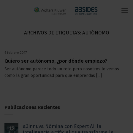
Saltar
al
contenido
ARCHIVOS DE ETIQUETAS:
AUTÓNOMO
6 febrero 2017
Quiero ser autónomo, ¿por dónde empiezo?
Ser autónomo parece todo un reto pero nosotros lo vemos
como la gran oportunidad para que emprendas [...]
Publicaciones Recientes
a3innuva Nómina con Expert AI: la
15
inteligencia artificial que transforma la
Jul