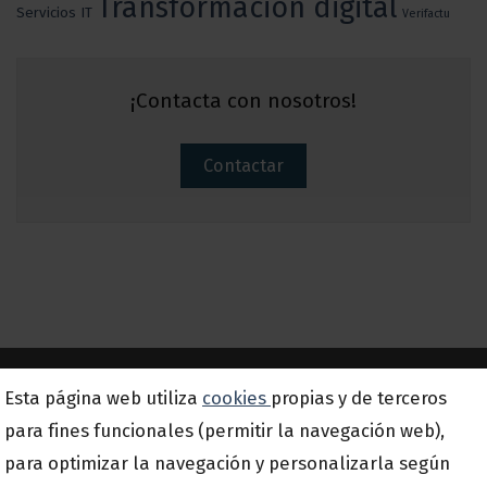
Transformación digital
Servicios IT
Verifactu
¡Contacta con nosotros!
Contactar
Esta página web utiliza
cookies
propias y de terceros
Suscríbete a nuestra newsletter
para fines funcionales (permitir la navegación web),
para optimizar la navegación y personalizarla según
Email