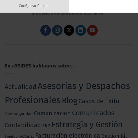
Configurar Cookies
SÍGUENOS EN LAS REDES SOCIALES
En a3SIDES hablamos sobre…
Asesorias y Despachos
Actualidad
Profesionales
Blog
Casos de Éxito
Comunicados
Comunicación
Ciberseguridad
Estrategía y Gestión
Contabilidad
ERP
Facturación electrónica
Kit
Gestión
Factorial
Eventos