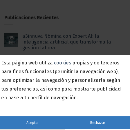
Publicaciones Recientes
a3innuva Nómina con Expert AI: la
15
inteligencia artificial que transforma la
Jul
gestión laboral
Del Excel al dato en tiempo real: por qué la
Esta página web utiliza
cookies
propias y de terceros
15
digitalización de procesos ya no es una
Jul
para fines funcionales (permitir la navegación web),
opción para la pyme española
para optimizar la navegación y personalizarla según
Impuesto de Sociedades: Qué cambia este
15
tus preferencias, así como para mostrarte publicidad
año 2026
Jul
en base a tu perfil de navegación.
a3SIDES completa su incorporación al
17
Espacio de Datos y refuerza su estrategia de
Jun
innovación basada en datos
Aceptar
Rechazar