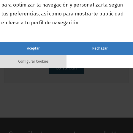
autónomos
Recursos Humanos
para optimizar la navegación y personalizarla según
Seguridad de la información
tus preferencias, así como para mostrarte publicidad
Reforma Laboral
RGPD
en base a tu perfil de navegación.
Transformación digital
Servicios IT
Verifactu
Aceptar
Rechazar
¡Contacta con nosotros!
Configurar Cookies
Contactar