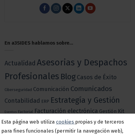
En a3SIDES hablamos sobre…
Asesorias y Despachos
Actualidad
Profesionales
Blog
Casos de Éxito
Comunicados
Comunicación
Ciberseguridad
Estrategía y Gestión
Contabilidad
ERP
Facturación electrónica
Kit
Gestión
Factorial
Eventos
Pymes y
Esta página web utiliza
cookies
propias y de terceros
Marketing
Digital
para fines funcionales (permitir la navegación web),