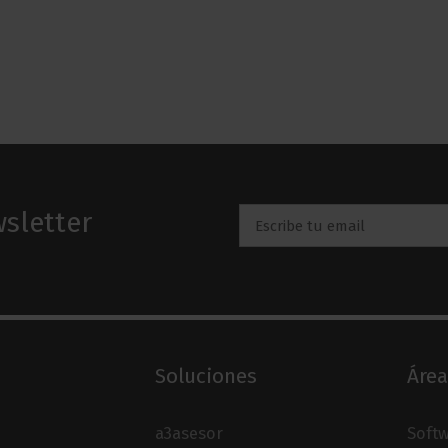
sletter
Email
*
Soluciones
Área
a3asesor
Softw