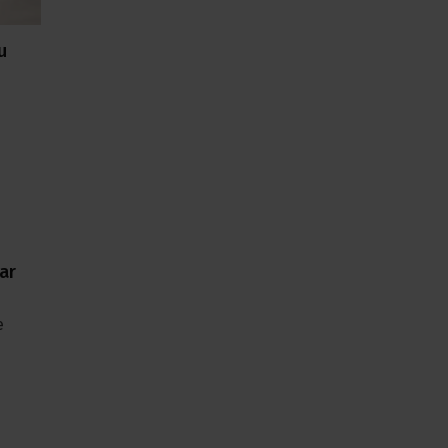
u
ar
e