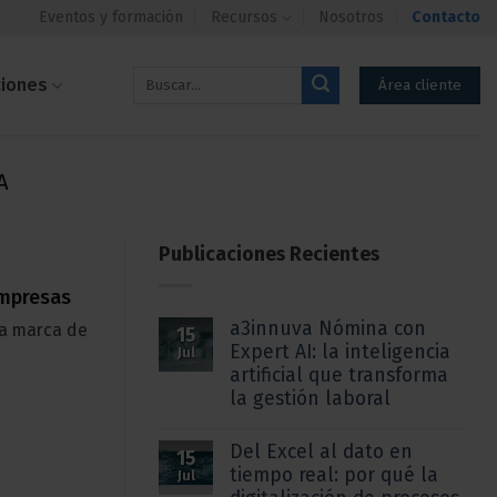
Eventos y formación
Recursos
Nosotros
Contacto
ciones
Área cliente
A
Publicaciones Recientes
empresas
a3innuva Nómina con
na marca de
15
Expert AI: la inteligencia
Jul
artificial que transforma
la gestión laboral
Del Excel al dato en
15
tiempo real: por qué la
Jul