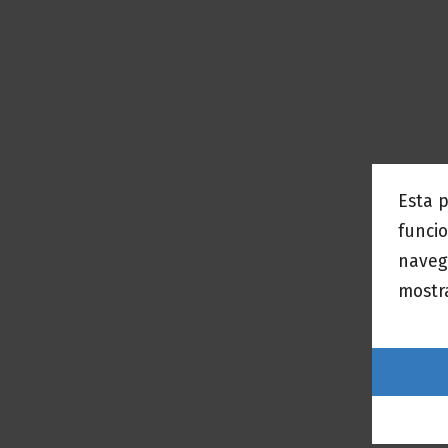
Esta 
funcio
naveg
mostra