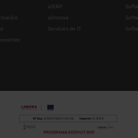
a3ERP
Softw
ormación
a3innuva
Soft
to
Servicios de IT
Softw
recuentes