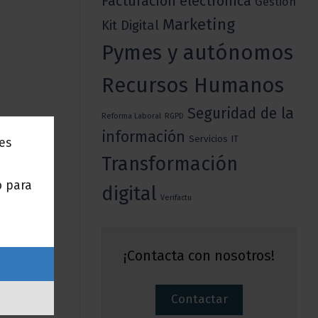
Facturación electrónica
Gestión
Marketing
Kit Digital
Pymes y autónomos
Recursos Humanos
Seguridad de la
Reforma Laboral
RGPD
información
Servicios IT
nes
Transformación
o para
digital
Verifactu
¡Contacta con nosotros!
Contactar