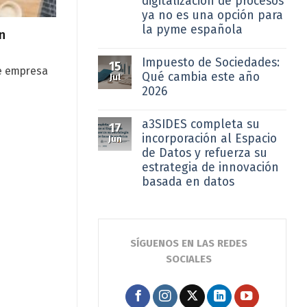
digitalización de procesos
ya no es una opción para
la pyme española
n
Impuesto de Sociedades:
15
de empresa
Qué cambia este año
Jul
2026
a3SIDES completa su
17
incorporación al Espacio
Jun
de Datos y refuerza su
estrategia de innovación
basada en datos
SÍGUENOS EN LAS REDES
SOCIALES