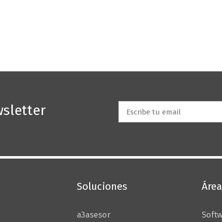
sletter
Email
*
Soluciones
Área
a3asesor
Softw