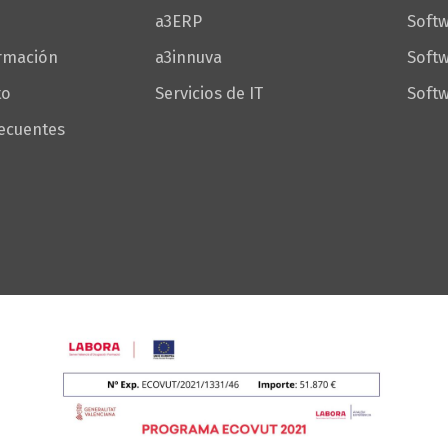
a3ERP
Softw
ormación
a3innuva
Soft
to
Servicios de IT
Softw
recuentes