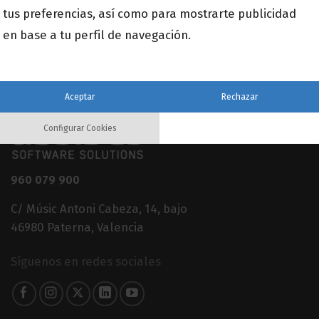
Email
tus preferencias, así como para mostrarte publicidad
*
en base a tu perfil de navegación.
Aceptar
Rechazar
Configurar Cookies
960 079 900
C/ Músic Antoni Cabeza, 14, bajo
46980 Paterna, Valencia
Síguenos en redes sociales