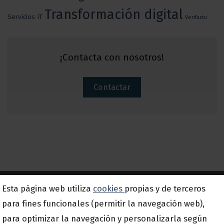
Transformación digital
Servicios IT
Verifactu
¡Contacta con nosotros!
Contactar
Esta página web utiliza
cookies
propias y de terceros
Suscríbete a nuestra newsletter
para fines funcionales (permitir la navegación web),
para optimizar la navegación y personalizarla según