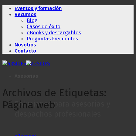
Saltar
Eventos y formación
al
Recursos
contenido
Blog
Casos de éxito
eBooks y descargables
Preguntas Frecuentes
Nosotros
Contacto
Asesorías
Archivos de Etiquetas:
Página web
Soluciones para asesorías y
despachos profesionales
a3asesor