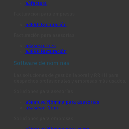
a3factura
Facturación para empresas
a3ERP Facturación
Facturación para asesorías
a3asesor Ges
a3ERP Facturación
Software de nóminas
Las soluciones de gestión laboral y RRHH para
despachos profesionales y empresas más usados.
Soluciones para asesorías
a3innuva Nómina para asesorías
a3asesor Nom
Soluciones para empresas
a3innuva Nómina para pyme