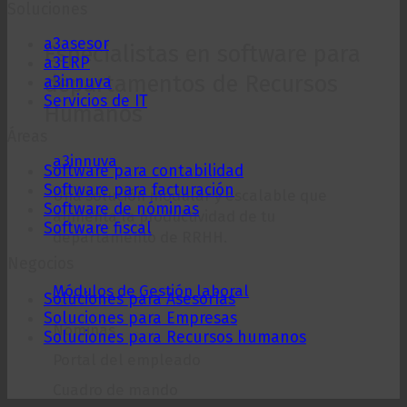
Soluciones
a3asesor
Especialistas en software para
a3ERP
departamentos de Recursos
a3innuva
Servicios de IT
Humanos
Áreas
a3innuva
Software para contabilidad
Software para facturación
Una solución modular y escalable que
Software de nóminas
aumenta la productividad de tu
Software fiscal
departamento de RRHH.
Negocios
Módulos de Gestión laboral
Soluciones para Asesorías
Soluciones para Empresas
Nóminas
Soluciones para Recursos humanos
Portal del empleado
Cuadro de mando