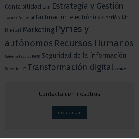
Estrategía y Gestión
Contabilidad
ERP
Facturación electrónica
Kit
Gestión
Factorial
Eventos
Pymes y
Marketing
Digital
autónomos
Recursos Humanos
Seguridad de la información
Reforma Laboral
RGPD
Transformación digital
Servicios IT
Verifactu
¡Contacta con nosotros!
Contactar