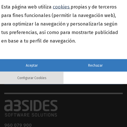
Esta página web utiliza
cookies
propias y de terceros
para fines funcionales (permitir la navegación web),
para optimizar la navegación y personalizarla según
tus preferencias, así como para mostrarte publicidad
Suscríbete a nuestra newsletter
en base a tu perfil de navegación.
Email
*
Aceptar
Rechazar
Configurar Cookies
960 079 900