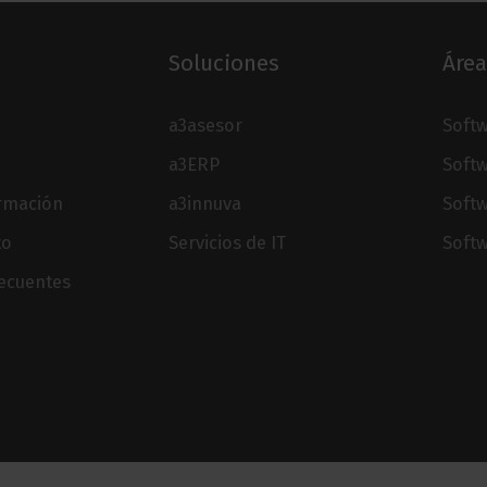
Soluciones
Área
a3asesor
Softw
a3ERP
Softw
ormación
a3innuva
Soft
to
Servicios de IT
Softw
recuentes