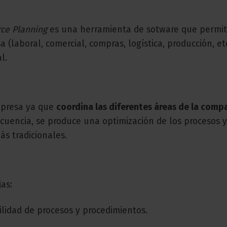
rce Planning
es una herramienta de sotware que permi
(laboral, comercial, compras, logística, producción, etc
l.
empresa ya que
coordina las diferentes áreas de la comp
uencia, se produce una optimización de los procesos 
ás tradicionales.
as:
bilidad de procesos y procedimientos.