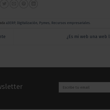
tada
a3ERP
,
Digitalización
,
Pymes
,
Recursos empresariales
.
nte
¿Es mi web una web 
sletter
Email
*