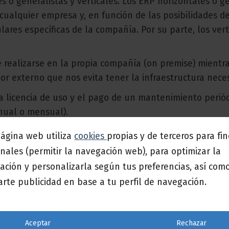
 o generalistas y verticales. Los ERP horizontales o ge
cualquier empresa y, en función de las posibilidades d
ares específicas de la compañía. Por su parte, los vert
e realizarse en la propia compañía (on premise) mientr
or externo que nos evita tener la infraestructura neces
la licencia de uso y el pago de un mantenimiento perió
nual o mensual).
e elige ser propietario del software. En los casos de lic
página web utiliza
cookies
propias y de terceros para fi
pciones son de pago y no te va a permitir una gestión
nales (permitir la navegación web), para optimizar la
ación y personalizarla según tus preferencias, así com
rte publicidad en base a tu perfil de navegación.
o tener un ERP?
dependientemente del tamaño. Es una herramienta qu
Aceptar
Rechazar
ctividad.