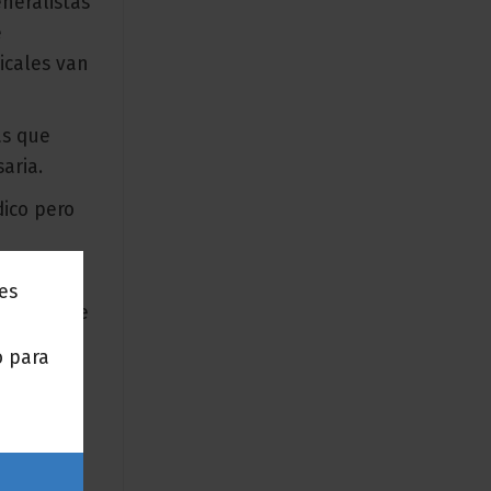
neralistas
e
icales van
as que
aria.
dico pero
encia
nes
 óptima de
o para
e
puede