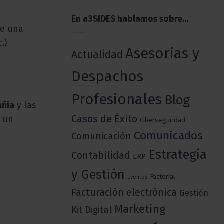
En a3SIDES hablamos sobre…
te una
.)
Asesorias y
Actualidad
Despachos
Profesionales
Blog
añía
y las
Casos de Éxito
y un
Ciberseguridad
Comunicados
Comunicación
Estrategía
Contabilidad
ERP
y Gestión
Factorial
Eventos
Facturación electrónica
Gestión
Marketing
Kit Digital