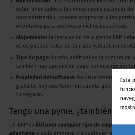
Funcionalidad
: nos encontramos ERP horizontales
están orientados a las necesidades estándar de 
parametrización, pueden adaptarse a las particul
orientados para sectores o nichos específicos.
Alojamiento
: la instalación de algunos ERP deb
otros pueden estar en la nube (cloud), un servid
Tipo de pago
: lo más habitual es la compra de 
también hay opcines de pago por suscripción (a
Propiedad del software
: habitualmente el client
Esta 
gratuita, hay que tener en cuenta que muchas o
funcio
tu negocio.
naveg
mostra
Tengo una pyme, ¿también pued
Un ERP es
útil para cualquier tipo de empresa
, in
adaptarse
a cada empresa y a cualquier sector de a