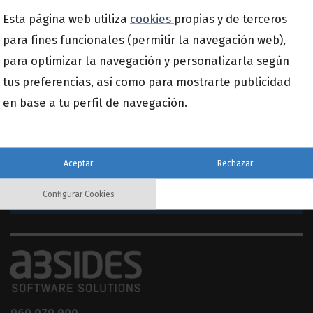
Esta página web utiliza
cookies
propias y de terceros
para fines funcionales (permitir la navegación web),
para optimizar la navegación y personalizarla según
tus preferencias, así como para mostrarte publicidad
Suscríbete a nuestra newsletter
en base a tu perfil de navegación.
Email
*
Aceptar
Rechazar
Configurar Cookies
960 079 900