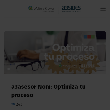
Saltar
al
contenido
a3asesor Nom: Optimiza tu
proceso
243