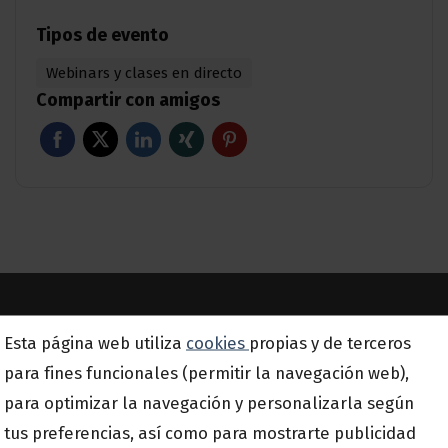
Tipos de evento
Webinars y clases en directo
Compartir con amigos
Suscríbete a nuestra newsletter
Esta página web utiliza
cookies
propias y de terceros
para fines funcionales (permitir la navegación web),
Email
para optimizar la navegación y personalizarla según
*
tus preferencias, así como para mostrarte publicidad