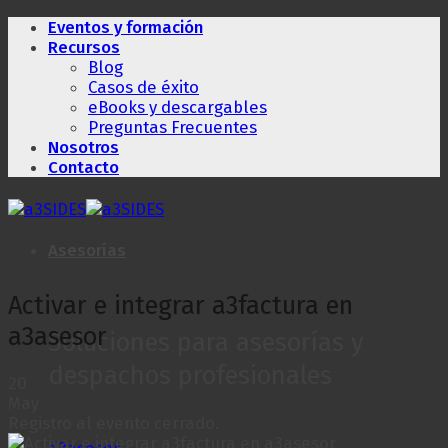
Saltar
Eventos y formación
al
Recursos
contenido
Blog
Casos de éxito
eBooks y descargables
Preguntas Frecuentes
Nosotros
Contacto
Asesorías
Activar e integrar a3factura en
a3asesor
Soluciones para asesorías y
despachos profesionales
20
May
Registro al evento cerrado.
a3asesor