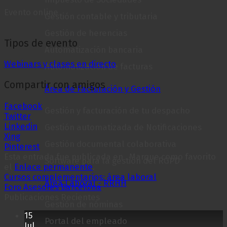
Evento online
Gestión contable y tributaria
Gestión de herencias
Tipos de evento
Automatización bancaria
Webinars y clases en directo
Automatización de facturas
Compartir con amigos
Área de Facturación y Gestión
Facebook
Gestión y facturación de tu despacho
Twitter
Linkedin
Gestión automatizada de Notificaciones
Xing
Gestión documental colaborativa
Pinterest
Esta entrada fue publicada en . Marque como favorito
Software para la gestión del RGPD
el
Enlace permanente
.
Cursos complementarios: área laboral
Área Laboral - RRHH
Foro Asesores Barcelona
Publicaciones Recientes
Gestión de nóminas
15
Portal del empleado
Jul