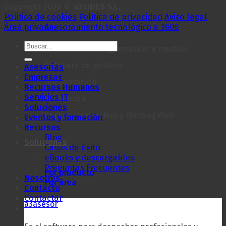
Copyright 2026 ©
a3SIDES S.L.
Politica de cookies
Politica de privacidad
Aviso legal
Asesoramiento tecnológico a 360º
Área privada
Desarrollo y programación a medida
Software de gestión
Asesorías
Empresas
Implantación
Recursos Humanos
Servicios IT
Formación
Soluciones
Correo corporativo y Hosting Web
Eventos y formación
Recursos
Blog
Soluciones
Casos de éxito
eBooks y descargables
Preguntas Frecuentes
Por producto
Nosotros
Por área
Contacto
Contactar
a3asesor