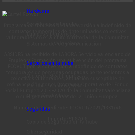
Hardware
Servidores en la nube
Programa de fomento de la conversión a indefinido de
contratos temporales de determinados colectivos
Equipos y periféricos
vulnerables en el ámbito territorial de la Comunitat
Valenciana.
Sistemas de red y comunicación
A3SIDES ha recibido de LABORA Servicio Valenciano de
Empleo y Formación una subvención del programa
Servicios en la nube
ECOVUT por la conversión a indefinido de contratos
temporales de personas ocupadas pertenecientes a
Microsoft 365 | Empresa
colectivos vulnerables, actuación susceptible de
cofinanciación por el Programa Operativo del Fondo
Escritorio remoto y VPN
Social Europeo 2014-2020 de la Comunitat Valenciana
Migración de datos
o cualquier otro fondo de la Unión Europea.
Número de Expediente: ECOVUT/2021/1331/46
Seguridad
Importe: 51.870 €
Copia de seguridad en la nube
Ciberseguridad