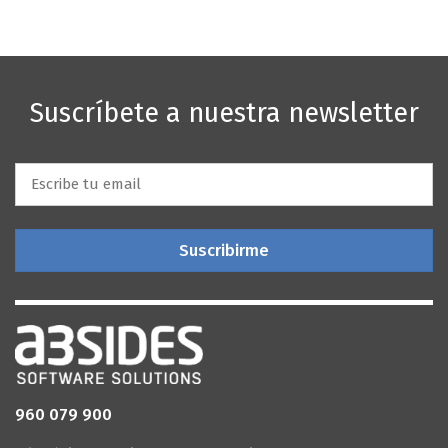
Suscríbete a nuestra newsletter
Email
*
Esta página web utiliza
cookies
propias y de terceros
para fines funcionales (permitir la navegación web),
para optimizar la navegación y personalizarla según
tus preferencias, así como para mostrarte publicidad
en base a tu perfil de navegación.
960 079 900
Aceptar
Rechazar