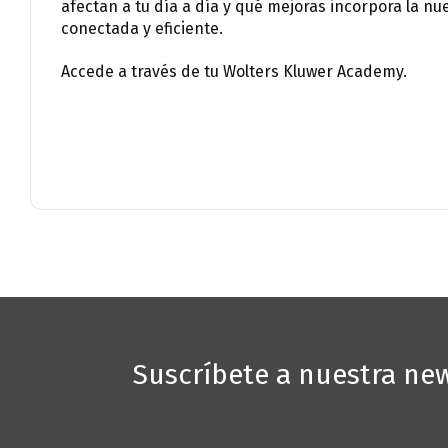
afectan a tu día a día y qué mejoras incorpora la n
conectada y eficiente.
Accede a través de tu Wolters Kluwer Academy.
Esta 
funcio
naveg
mostra
Suscríbete a nuestra new