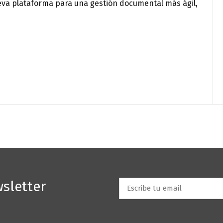
ueva plataforma para una gestión documental más ágil,
página web utiliza
cookies
propias y de terceros para fi
nales (permitir la navegación web), para optimizar la
ación y personalizarla según tus preferencias, así com
rte publicidad en base a tu perfil de navegación.
sletter
Email
*
Aceptar
Rechazar