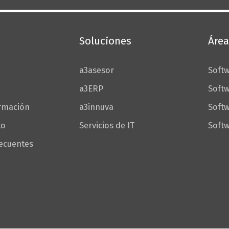
Configurar Cookies
Soluciones
Área
a3asesor
Softw
a3ERP
Softw
ormación
a3innuva
Soft
to
Servicios de IT
Softw
recuentes