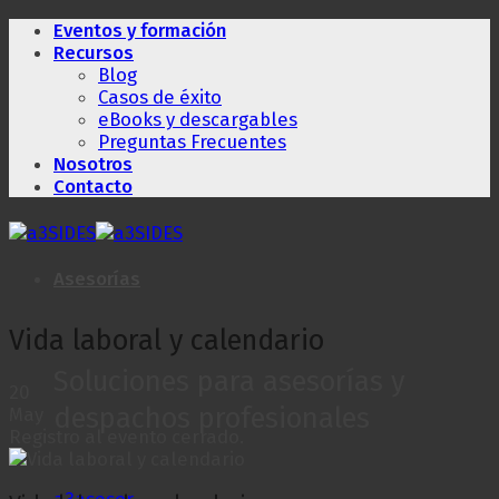
Saltar
Eventos y formación
al
Recursos
contenido
Blog
Casos de éxito
eBooks y descargables
Preguntas Frecuentes
Nosotros
Contacto
Asesorías
Vida laboral y calendario
Soluciones para asesorías y
20
despachos profesionales
May
Registro al evento cerrado.
a3asesor