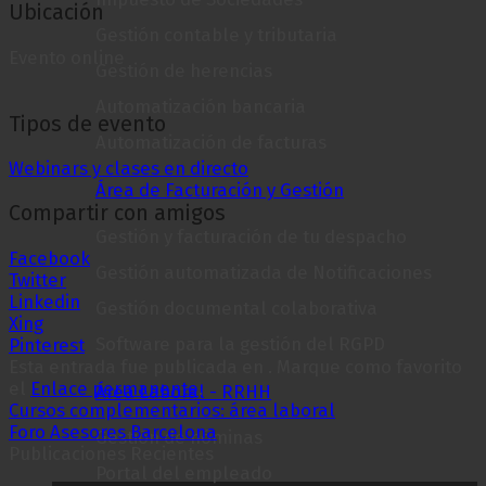
Ubicación
Gestión contable y tributaria
Evento online
Gestión de herencias
Automatización bancaria
Tipos de evento
Automatización de facturas
Webinars y clases en directo
Área de Facturación y Gestión
Compartir con amigos
Gestión y facturación de tu despacho
Facebook
Gestión automatizada de Notificaciones
Twitter
Linkedin
Gestión documental colaborativa
Xing
Software para la gestión del RGPD
Pinterest
Esta entrada fue publicada en . Marque como favorito
el
Enlace permanente
.
Área Laboral - RRHH
Cursos complementarios: área laboral
Foro Asesores Barcelona
Gestión de nóminas
Publicaciones Recientes
Portal del empleado