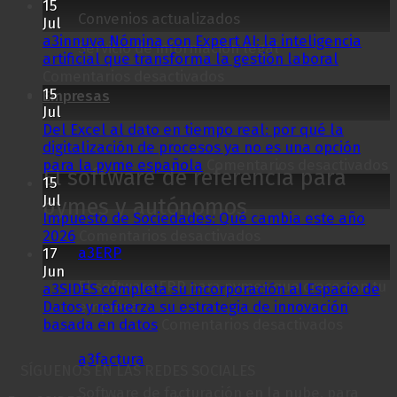
15
Convenios actualizados
Jul
a3innuva Nómina con Expert AI: la inteligencia
Servicio de información legal
artificial que transforma la gestión laboral
en
Comentarios desactivados
a3innuva
15
Empresas
Nómina
Jul
con
Del Excel al dato en tiempo real: por qué la
Expert
digitalización de procesos ya no es una opción
AI:
e
para la pyme española
Comentarios desactivados
El software de referencia para
la
D
15
inteligencia
E
Jul
pymes y autónomos
artificial
a
Impuesto de Sociedades: Qué cambia este año
que
en
d
2026
Comentarios desactivados
transforma
Impuesto
e
a3ERP
17
la
de
t
Jun
El software ERP para pymes que crece con tu
gestión
Sociedades:
r
a3SIDES completa su incorporación al Espacio de
laboral
Qué
p
empresa.
Datos y refuerza su estrategia de innovación
cambia
en
q
basada en datos
Comentarios desactivados
este
a3SIDES
l
a3factura
año
comple
d
SÍGUENOS EN LAS REDES SOCIALES
2026
su
d
Software de facturación en la nube, para
incorpo
p