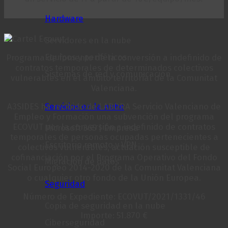
Hardware
Servidores en la nube
Equipos y periféricos
Programa de fomento de la conversión a indefinido de
contratos temporales de determinados colectivos
Sistemas de red y comunicación
vulnerables en el ámbito territorial de la Comunitat
Valenciana.
Servicios en la nube
A3SIDES ha recibido de LABORA Servicio Valenciano de
Empleo y Formación una subvención del programa
ECOVUT por la conversión a indefinido de contratos
Microsoft 365 | Empresa
temporales de personas ocupadas pertenecientes a
Escritorio remoto y VPN
colectivos vulnerables, actuación susceptible de
cofinanciación por el Programa Operativo del Fondo
Migración de datos
Social Europeo 2014-2020 de la Comunitat Valenciana
o cualquier otro fondo de la Unión Europea.
Seguridad
Número de Expediente: ECOVUT/2021/1331/46
Copia de seguridad en la nube
Importe: 51.870 €
Ciberseguridad