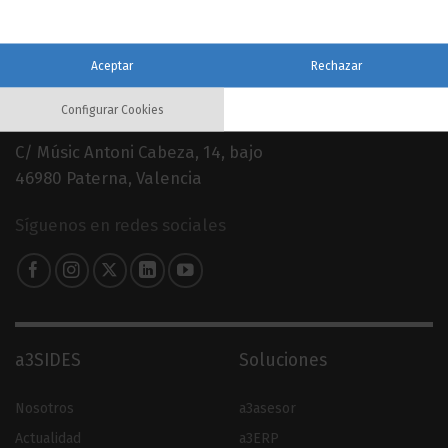
Aceptar
Rechazar
960 079 900
Configurar Cookies
C/ Músic Antoni Cabeza, 14, bajo
46980 Paterna, Valencia
Síguenos en redes sociales
a3SIDES
Soluciones
Nosotros
a3asesor
Actualidad
a3ERP