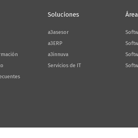
Soluciones
Área
a3asesor
Softw
a3ERP
Softw
ormación
a3innuva
Soft
to
Servicios de IT
Softw
recuentes