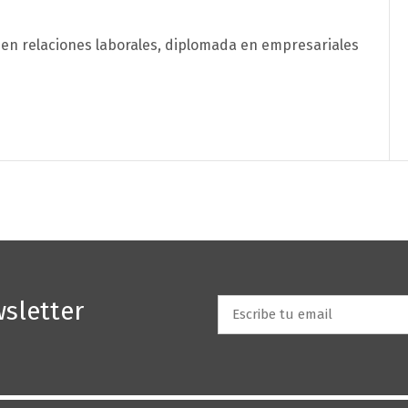
página web utiliza
cookies
propias y de terceros para fi
 en relaciones laborales, diplomada en empresariales
nales (permitir la navegación web), para optimizar la
ación y personalizarla según tus preferencias, así com
rte publicidad en base a tu perfil de navegación.
Aceptar
Rechazar
Configurar Cookies
sletter
Email
*