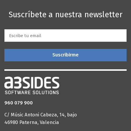
Suscríbete a nuestra newsletter
Email
*
Esta página web utiliza
cookies
propias y de terceros
para fines funcionales (permitir la navegación web),
para optimizar la navegación y personalizarla según
tus preferencias, así como para mostrarte publicidad
en base a tu perfil de navegación.
960 079 900
C/ Músic Antoni Cabeza, 14, bajo
Aceptar
Rechazar
46980 Paterna, Valencia