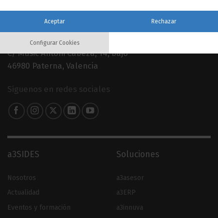
Aceptar
Rechazar
960 079 900
Configurar Cookies
C/ Músic Antoni Cabeza, 14, bajo
46980 Paterna, Valencia
Síguenos en redes sociales
a3SIDES
Soluciones
Nosotros
a3asesor
Actualidad
a3ERP
Eventos y formación
a3innuva