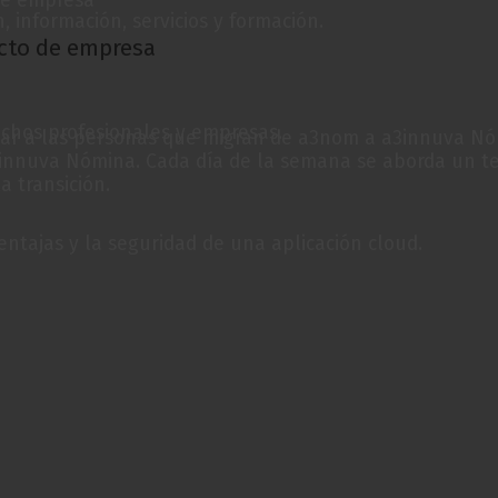
, información, servicios y formación.
cto de empresa
chos profesionales y empresas.
ar a las personas que migran de a3nom a a3innuva Nómi
nnuva Nómina. Cada día de la semana se aborda un tema
a transición.
ventajas y la seguridad de una aplicación cloud.