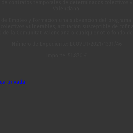
 de contratos temporales de determinados colectivos vu
Valenciana.
o de Empleo y Formación una subvención del programa E
olectivos vulnerables, actuación susceptible de cofina
 de la Comunitat Valenciana o cualquier otro fondo de
Número de Expediente: ECOVUT/2021/1331/46
Importe: 51.870 €
ea privada