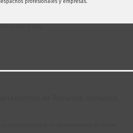
despachos profesionales y empresas.
minas ERP Y más...
epartamentos de Recursos Humanos
 la productividad de tu departamento de RRHH.