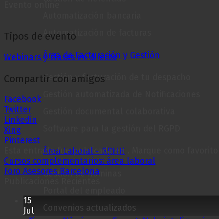
Evento online
Automatización bancaria
Automatización de facturas
Tipos de evento
Área de Facturación y Gestión
Webinars y clases en directo
Gestión y facturación de tu despacho
Compartir con amigos
Gestión automatizada de Notificaciones
Facebook
Twitter
Gestión documental colaborativa
Linkedin
Software para la gestión del RGPD
Xing
Pinterest
Esta entrada fue publicada en . Marque como favorito
Área Laboral - RRHH
Cursos complementarios: área laboral
Foro Asesores Barcelona
Gestión de nóminas
Publicaciones Recientes
Portal del empleado
15
Convenios actualizados
Jul