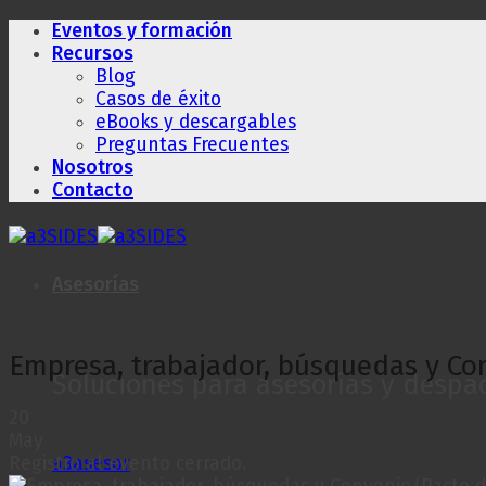
Saltar
Eventos y formación
al
Recursos
contenido
Blog
Casos de éxito
eBooks y descargables
Preguntas Frecuentes
Nosotros
Contacto
Asesorías
Empresa, trabajador, búsquedas y C
Soluciones para asesorías y despa
20
May
Registro al evento cerrado.
a3asesor