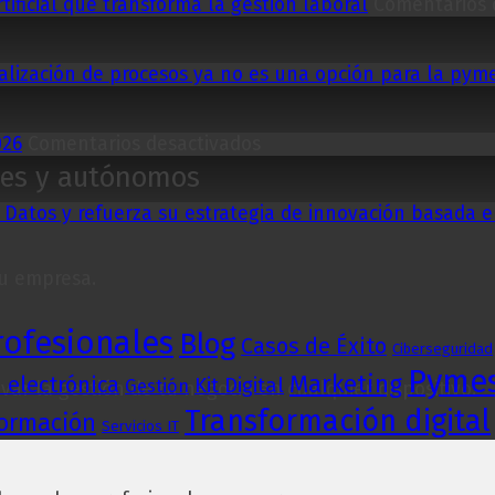
tificial que transforma la gestión laboral
Comentarios 
italización de procesos ya no es una opción para la py
en
026
Comentarios desactivados
Impuesto
mes y autónomos
de
Sociedades:
 Datos y refuerza su estrategia de innovación basada 
Qué
cambia
tu empresa.
este
año
2026
rofesionales
Blog
Casos de Éxito
Ciberseguridad
Pyme
Marketing
 electrónica
Kit Digital
Gestión
var la gestión de tu negocio en cualquier dispositivo.
Transformación digital
formación
Servicios IT