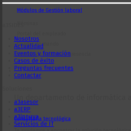
Módulos de Gestión laboral
Nóminas
a3SIDES
Portal del empleado
Nosotros
Cuadro de mando
Actualidad
Eventos y formación
Control de horarios y presencia
Casos de éxito
Preguntas frecuentes
Servicios IT
Contactar
Soluciones
Un departamento de informática a 
a3asesor
a3ERP
a3innuva
Consultoría tecnológica
Servicios de IT
Te ayudamos a encontrar la solución tecnológica 