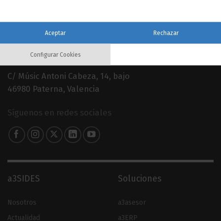
Aceptar
Rechazar
960 079 900
Configurar Cookies
C/ Músic Antoni Cabeza, 14, bajo
46980 Paterna, Valencia
Síguenos en redes sociales
a3SIDES
Soluciones
Nosotros
a3asesor
Actualidad
a3ERP