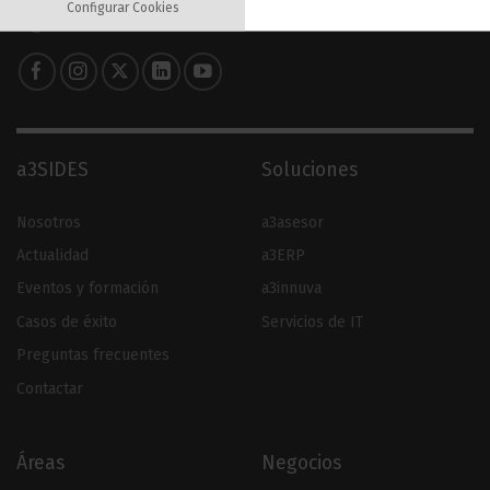
Configurar Cookies
Síguenos en redes sociales
a3SIDES
Soluciones
Nosotros
a3asesor
Actualidad
a3ERP
Eventos y formación
a3innuva
Casos de éxito
Servicios de IT
Preguntas frecuentes
Contactar
Áreas
Negocios