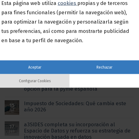
Esta página web utiliza
cookies
propias y de terceros
para fines funcionales (permitir la navegación web),
para optimizar la navegación y personalizarla según
Publicaciones Recientes
tus preferencias, así como para mostrarte publicidad
en base a tu perfil de navegación.
a3innuva Nómina con Expert AI: la
15
inteligencia artificial que transforma la
Jul
gestión laboral
Aceptar
Rechazar
Del Excel al dato en tiempo real: por qué la
15
Configurar Cookies
digitalización de procesos ya no es una
Jul
opción para la pyme española
Impuesto de Sociedades: Qué cambia este
15
año 2026
Jul
a3SIDES completa su incorporación al
17
Espacio de Datos y refuerza su estrategia de
Jun
innovación basada en datos