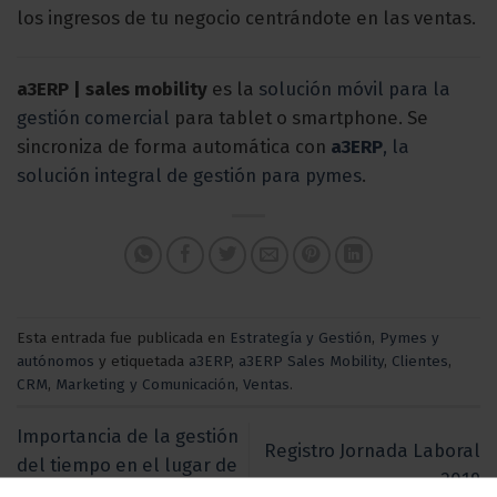
los ingresos de tu negocio centrándote en las ventas.
a3ERP | sales mobility
es la
solución móvil para la
gestión comercial
para tablet o smartphone. Se
sincroniza de forma automática con
a3ERP
, la
solución integral de gestión para pymes
.
Esta entrada fue publicada en
Estrategía y Gestión
,
Pymes y
autónomos
y etiquetada
a3ERP
,
a3ERP Sales Mobility
,
Clientes
,
CRM
,
Marketing y Comunicación
,
Ventas
.
Importancia de la gestión
Registro Jornada Laboral
del tiempo en el lugar de
2019
trabajo