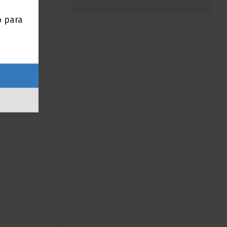
o para
 en
nosotros y