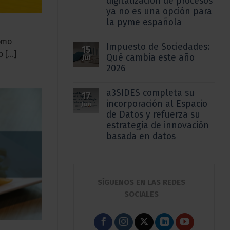
digitalización de procesos
ya no es una opción para
la pyme española
como
Impuesto de Sociedades:
15
[...]
Qué cambia este año
Jul
2026
a3SIDES completa su
17
incorporación al Espacio
Jun
de Datos y refuerza su
estrategia de innovación
basada en datos
SÍGUENOS EN LAS REDES
SOCIALES