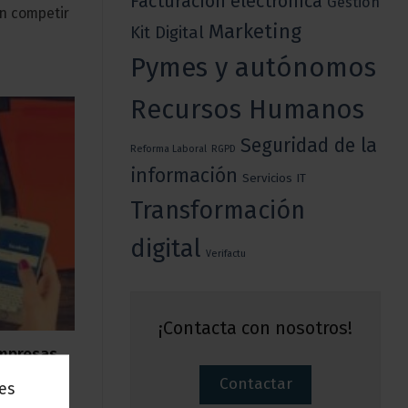
Facturación electrónica
Gestión
n competir
Marketing
Kit Digital
Pymes y autónomos
Recursos Humanos
Seguridad de la
Reforma Laboral
RGPD
información
Servicios IT
Transformación
digital
Verifactu
¡Contacta con nosotros!
empresas
iales
Contactar
nes