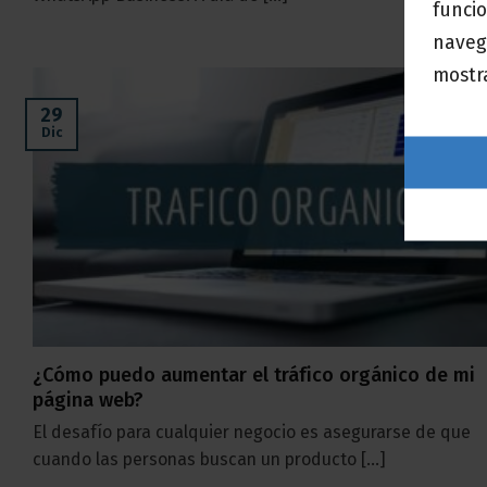
funcio
naveg
mostra
29
Dic
¿Cómo puedo aumentar el tráfico orgánico de mi
página web?
El desafío para cualquier negocio es asegurarse de que
cuando las personas buscan un producto [...]