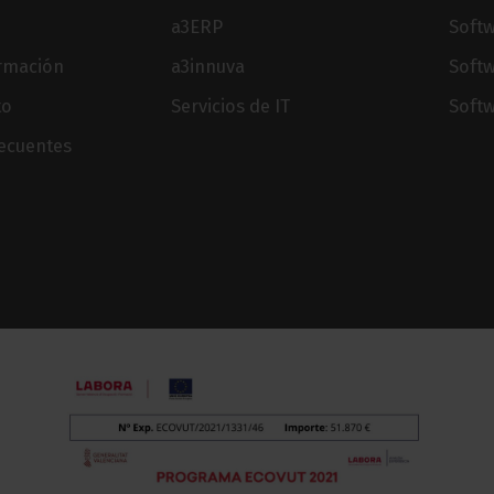
a3ERP
Softw
ormación
a3innuva
Soft
to
Servicios de IT
Softw
recuentes