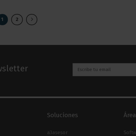
1
2
sletter
Email
*
Soluciones
Área
a3asesor
Softw