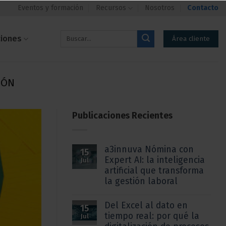
Eventos y formación
Recursos
Nosotros
Contacto
ciones
Área cliente
IÓN
Publicaciones Recientes
a3innuva Nómina con
15
Expert AI: la inteligencia
Jul
artificial que transforma
la gestión laboral
Del Excel al dato en
15
tiempo real: por qué la
Jul