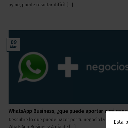
pyme, puede resultar difícil [...]
09
Mar
WhatsApp Business, ¿que puede aportar a mi nego
Descubre lo que puede hacer por tu negocio la aplicación
Esta 
WhatsApp Business: A día de [...]