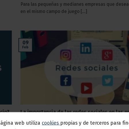
Para las pequeñas y medianes empresas que desea
en el mismo campo de juego [...]
09
Feb
cio?
La importancia de las redes sociales en las 
Averigua acerca de los beneficios que las redes soc
página web utiliza
cookies
propias y de terceros para fi
pueden ofrecer a tu negocio.