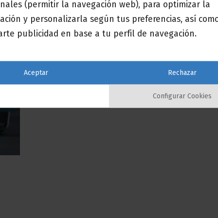
nales (permitir la navegación web), para optimizar la
ación y personalizarla según tus preferencias, así com
rte publicidad en base a tu perfil de navegación.
15 diciembre 2017
5 Consejos para realizar una campaña exitosa
Navidad para la venta al por menor
Aceptar
Rechazar
El final del año se está cerrando rápidamente para 
la temporada de vacaciones [...]
Configurar Cookies