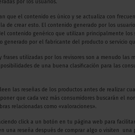
eradas por los usuarios.
 que el contenido es único y se actualiza con frecuenc
a de crear esto. El contenido generado por los usuari
del contenido genérico que utilizan principalmente los s
ido generado por el fabricante del producto o servicio q
 frases utilizadas por los revisores son a menudo las 
 posibilidades de una buena clasificación para las cons
een las reseñas de los productos antes de realizar cua
uponer que cada vez más consumidores buscarán el no
abras relacionadas como «valoraciones».
iendo click a un botón en tu página web para facilita
dejen una reseña después de comprar algo o visiten una