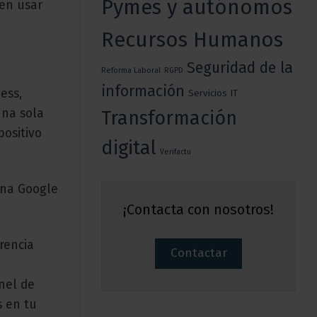
Pymes y autónomos
en usar
Recursos Humanos
Seguridad de la
Reforma Laboral
RGPD
información
ess,
Servicios IT
una sola
Transformación
positivo
digital
Verifactu
ina Google
¡Contacta con nosotros!
rencia
Contactar
nel de
s en tu