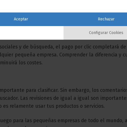
ón de compra tienen lugar en el móvil, ya que los
de mí» mientras están fuera de casa. Como la publicid
Aceptar
Rechazar
alla del dispositivo móvil, tener anuncios de búsqued
te a los consumidores en ese momento.
Configurar Cookies
 sociales y de búsqueda, el pago por clic completará d
ualquier pequeña empresa. Comprender la diferencia y 
minuirá los costes.
importante para clasificar. Sin embargo, los comentario
scador. Las revisiones de igual a igual son important
o es relamente usar tus productos o servicios.
 juego para las pequeñas empresas de todo el mundo, a