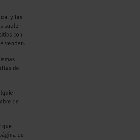
ia, y las
os suele
itios con
ue venden.
mismas
ultas de
lquier
mbre de
r que
 página de