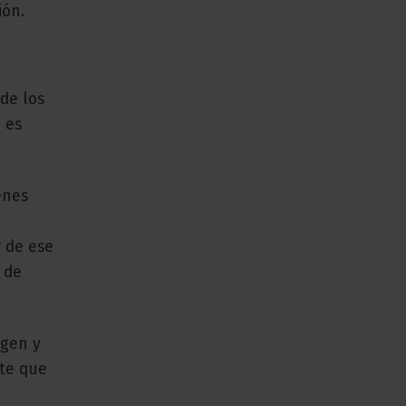
ión.
de los
 es
enes
 de ese
 de
agen y
nte que