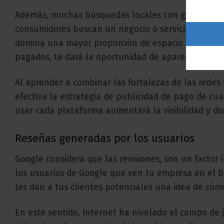
Además, muchas búsquedas locales con gran intenci
consumidores buscan un negocio o servicio «cerca 
domina una mayor proporción de espacio en la pant
pagados, te dará la oportunidad de aparecer fren
Al aprender a combinar las fortalezas de las redes
efectiva la estrategia de publicidad de pago de c
usar cada plataforma aumentará la visibilidad y dis
Reseñas generadas por los usuarios
Google considera que las revisiones, son un factor 
los usuarios de Google que ven tu empresa en el bu
les dan a tus clientes potenciales una idea de cóm
En este sentido, Internet ha nivelado el campo de