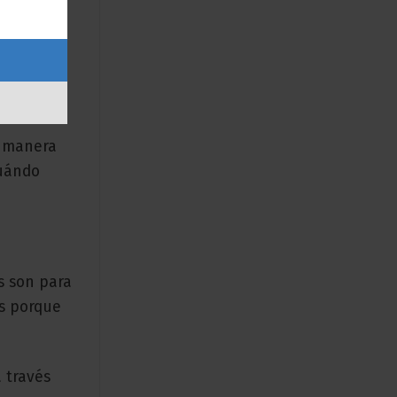
ad PPC
a
e manera
cuándo
s son para
es porque
 través