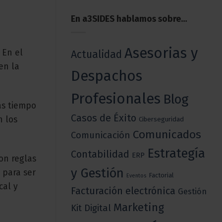
En a3SIDES hablamos sobre…
Asesorias y
 En el
Actualidad
en la
Despachos
Profesionales
Blog
ás tiempo
Casos de Éxito
n los
Ciberseguridad
Comunicados
Comunicación
Estrategía
Contabilidad
ERP
on reglas
y Gestión
 para ser
Factorial
Eventos
cal y
Facturación electrónica
Gestión
Marketing
Kit Digital